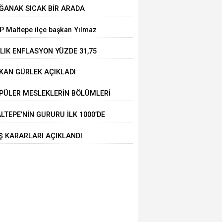
SİLECEK
ĞANAK SICAK BİR ARADA
P Maltepe ilçe başkan Yılmaz
du
LLIK ENFLASYON YÜZDE 31,75
KAN GÜRLEK AÇIKLADI
PÜLER MESLEKLERİN BÖLÜMLERİ
IKIYOR
LTEPE’NİN GURURU İLK 1000’DE
Ş KARARLARI AÇIKLANDI