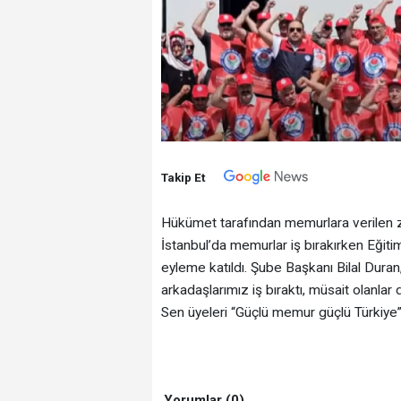
Takip Et
Hükümet tarafından memurlara verilen z
İstanbul’da memurlar iş bırakırken Eği
eyleme katıldı. Şube Başkanı Bilal Duran,
arkadaşlarımız iş bıraktı, müsait olanla
Sen üyeleri “Güçlü memur güçlü Türkiye” s
Yorumlar (0)