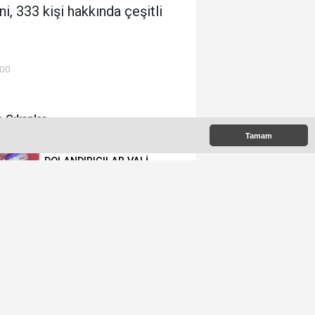
i, 333 kişi hakkında çeşitli
:00
 Çıkanlar
Tamam
DOLANDIRICILAR VALİ
GÜL’ÜN ADINI KULLANIYOR!
İŞ BIRAKAN HEKİMİN ÜCRETİ
KESİLECEK
POPÜLER MESLEKLERİN
BÖLÜMLERİ AÇIKIYOR
URALOĞLU'NDAN AK PARTİ