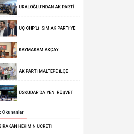
URALOĞLU'NDAN AK PARTİ
MALTEPE’YE ZİYARET
ÜÇ CHP’Lİ İSİM AK PARTİ’YE
GEÇTİ
KAYMAKAM AKÇAY
GÖREVİNE BAŞLADI
AK PARTİ MALTEPE İLÇE
KADIN KOLLARINDA YENİ
DÖNEM
ÜSKÜDAR’DA YENİ RÜŞVET
İDDİASI
 Okunanlar
 BIRAKAN HEKİMİN ÜCRETİ