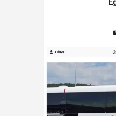
Eğ
Editör -