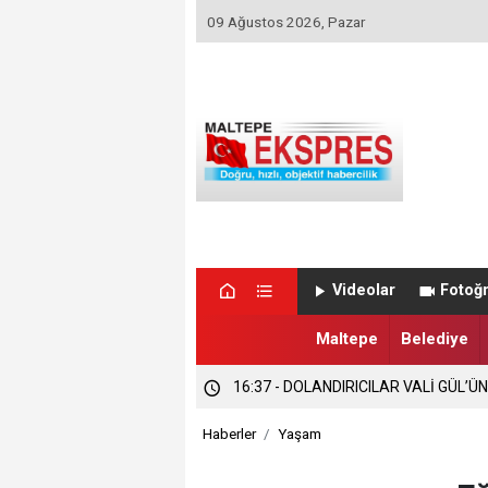
09 Ağustos 2026, Pazar
Videolar
Fotoğr
16:37 - DOLANDIRICILAR VALİ GÜL’Ü
Maltepe
Belediye
16:36 - MALTEPE’NİN GURURU İLK 10
Haberler
Yaşam
11:20 - İlçe binasının adresi belli oldu