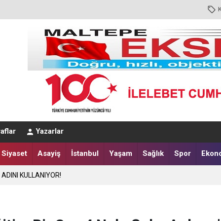
aflar
Yazarlar
N ADINI KULLANIYOR!
Siyaset
Asayiş
İstanbul
Yaşam
Sağlık
Spor
Ekon
00’DE