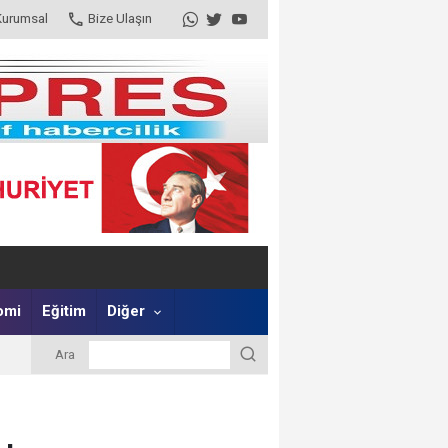
Kurumsal
Bize Ulaşın
omi
Eğitim
Diğer
Ara