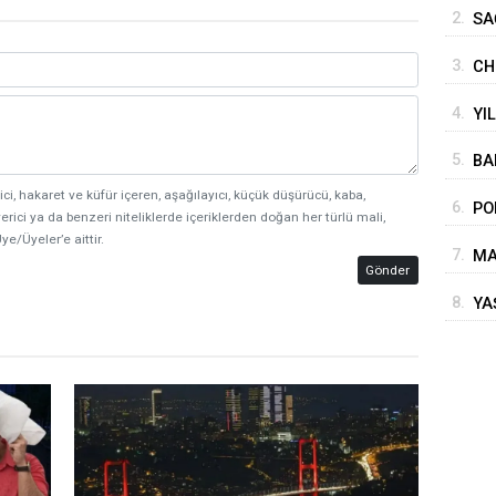
KE
2.
SA
3.
CH
ol
4.
YI
5.
BA
ici, hakaret ve küfür içeren, aşağılayıcı, küçük düşürücü, kaba,
6.
PO
erici ya da benzeri niteliklerde içeriklerden doğan her türlü mali,
AÇ
ye/Üyeler’e aittir.
7.
MA
Gönder
8.
YA