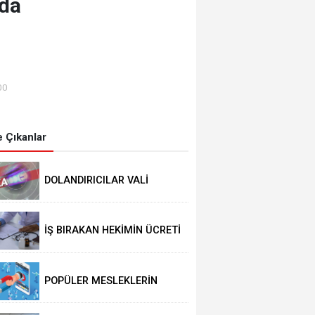
’da
00
 Çıkanlar
DOLANDIRICILAR VALİ
GÜL’ÜN ADINI KULLANIYOR!
İŞ BIRAKAN HEKİMİN ÜCRETİ
KESİLECEK
POPÜLER MESLEKLERİN
BÖLÜMLERİ AÇIKIYOR