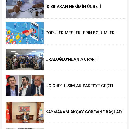
İŞ BIRAKAN HEKİMİN ÜCRETİ
KESİLECEK
POPÜLER MESLEKLERİN BÖLÜMLERİ
AÇIKIYOR
URALOĞLU'NDAN AK PARTİ
MALTEPE’YE ZİYARET
ÜÇ CHP’Lİ İSİM AK PARTİ’YE GEÇTİ
KAYMAKAM AKÇAY GÖREVİNE BAŞLADI