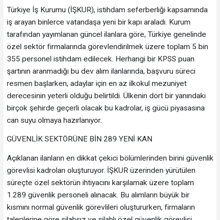
Türkiye İş Kurumu (İŞKUR), istihdam seferberliği kapsamında
iş arayan binlerce vatandaşa yeni bir kapı araladı. Kurum
tarafından yayımlanan güncel ilanlara göre, Türkiye genelinde
özel sektör firmalarında görevlendirilmek üzere toplam 5 bin
355 personel istihdam edilecek. Herhangi bir KPSS puan
şartının aranmadığı bu dev alım ilanlarında, başvuru süreci
resmen başlarken, adaylar için en az ilkokul mezuniyet
derecesinin yeterli olduğu belirtildi. Ülkenin dört bir yanındaki
birçok şehirde geçerli olacak bu kadrolar, iş gücü piyasasına
can suyu olmaya hazırlanıyor.
GÜVENLİK SEKTÖRÜNE BİN 289 YENİ KAN
Açıklanan ilanların en dikkat çekici bölümlerinden birini güvenlik
görevlisi kadroları oluşturuyor. İŞKUR üzerinden yürütülen
süreçte özel sektörün ihtiyacını karşılamak üzere toplam
1.289 güvenlik personeli alınacak. Bu alımların büyük bir
kısmını normal güvenlik görevlileri oluştururken, firmaların
taleplerine göre silahsız ve silahlı özel güvenlik görevlisi