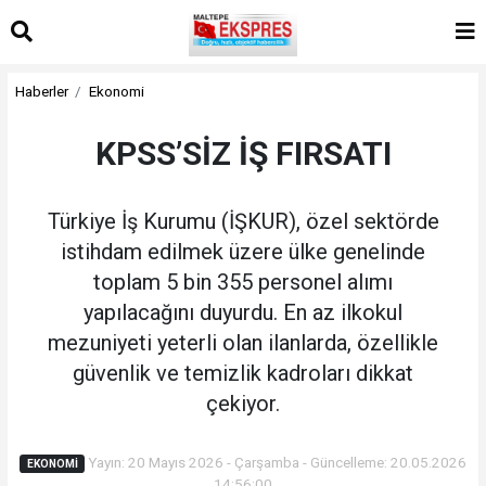
Haberler
Ekonomi
KPSS’SİZ İŞ FIRSATI
Türkiye İş Kurumu (İŞKUR), özel sektörde
istihdam edilmek üzere ülke genelinde
toplam 5 bin 355 personel alımı
yapılacağını duyurdu. En az ilkokul
mezuniyeti yeterli olan ilanlarda, özellikle
güvenlik ve temizlik kadroları dikkat
çekiyor.
Yayın: 20 Mayıs 2026 - Çarşamba - Güncelleme: 20.05.2026
EKONOMI
14:56:00