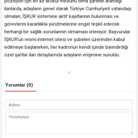
pozisyon için en az ilkokul mezunu olma şartının arandığı
ilanlarda, adayların genel olarak Türkiye Cumhuriyeti vatandaşı
olmaları, İŞKUR sistemine aktif kayıtlarının bulunması ve
görevlerini kararlılıkla yürütmelerine engel teşkil edecek
herhangi bir sağlık sorunlarının olmaması isteniyor. Başvurular
İŞKUR’un resmi internet sitesi ve şubeleri üzerinden kabul
edilmeye başlanırken, her kadronun kendi içinde barındırdığı
özel şartlar ilan detaylarında adayların erişimine sunuldu.
#
Yorumlar (0)