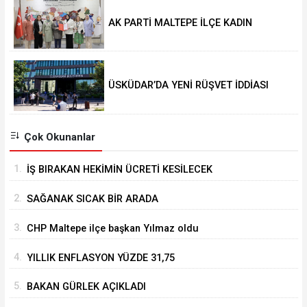
AK PARTİ MALTEPE İLÇE KADIN
KOLLARINDA YENİ DÖNEM
ÜSKÜDAR’DA YENİ RÜŞVET İDDİASI
Çok Okunanlar
1.
İŞ BIRAKAN HEKİMİN ÜCRETİ KESİLECEK
2.
SAĞANAK SICAK BİR ARADA
3.
CHP Maltepe ilçe başkan Yılmaz oldu
4.
YILLIK ENFLASYON YÜZDE 31,75
5.
BAKAN GÜRLEK AÇIKLADI