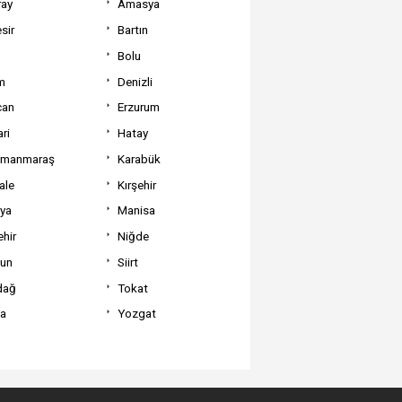
ray
Amasya
sir
Bartın
Bolu
m
Denizli
can
Erzurum
ri
Hatay
amanmaraş
Karabük
ale
Kırşehir
tya
Manisa
hir
Niğde
un
Siirt
dağ
Tokat
va
Yozgat