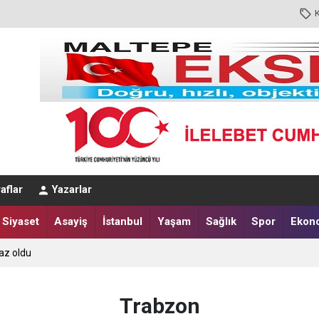
aflar
Yazarlar
Siyaset
Asayiş
İstanbul
Yaşam
Sağlık
Spor
Ekon
az oldu
Trabzon