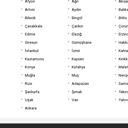
Afyon
Ağrı
Aksa
Artvin
Aydın
Balıke
Bilecik
Bingöl
Bitlis
Çanakkale
Çankırı
Çoru
Edirne
Elazığ
Erzin
Giresun
Gümüşhane
Hakka
İstanbul
İzmir
Kahr
Kastamonu
Kayseri
Kırıkk
Konya
Kütahya
Mala
Muğla
Muş
Nevşe
Rize
Adapazarı
Sams
Şanlıurfa
Şırnak
Tekir
Uşak
Van
Yalo
Ankara