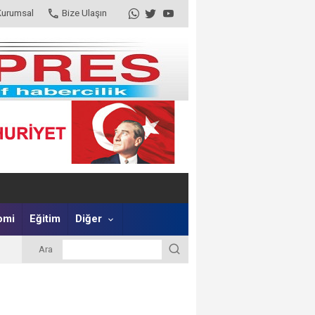
Kurumsal
Bize Ulaşın
omi
Eğitim
Diğer
Ara