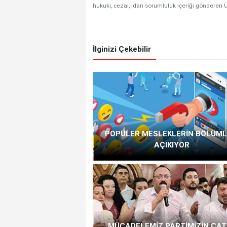
hukuki, cezai, idari sorumluluk içeriği gönderen Ü
İlginizi Çekebilir
POPÜLER MESLEKLERİN BÖLÜML
AÇIKIYOR
MÜCADELEMİZ PARTİMİZİN ÇATI