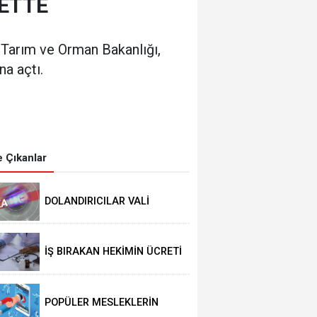
METTE
. Tarım ve Orman Bakanlığı,
na açtı.
0
 Çıkanlar
DOLANDIRICILAR VALİ
GÜL’ÜN ADINI KULLANIYOR!
İŞ BIRAKAN HEKİMİN ÜCRETİ
KESİLECEK
POPÜLER MESLEKLERİN
BÖLÜMLERİ AÇIKIYOR