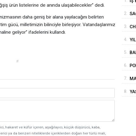
1.
İŞ
ğşiş ürün listelerine de anında ulaşabilecekler” dedi.
KE
2.
SA
izmasının daha geniş bir alana yayılacağını belirten
m gücü, milletimizin bilinciyle birleşiyor. Vatandaşlarımız
3.
CH
aline geliyor” ifadelerini kullandı.
ol
4.
YI
5.
BA
#
6.
PO
AÇ
7.
MA
8.
YA
ici, hakaret ve küfür içeren, aşağılayıcı, küçük düşürücü, kaba,
erici ya da benzeri niteliklerde içeriklerden doğan her türlü mali,