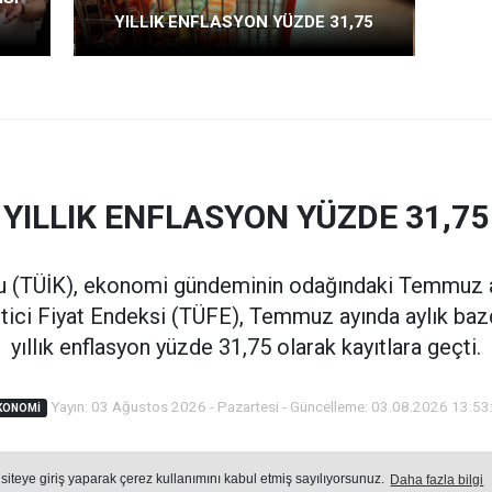
YILLIK ENFLASYON YÜZDE 31,75
YILLIK ENFLASYON YÜZDE 31,75
mu (TÜİK), ekonomi gündeminin odağındaki Temmuz a
tici Fiyat Endeksi (TÜFE), Temmuz ayında aylık baz
yıllık enflasyon yüzde 31,75 olarak kayıtlara geçti.
Yayın: 03 Ağustos 2026 - Pazartesi - Güncelleme: 03.08.2026 13:53
KONOMI
 siteye giriş yaparak çerez kullanımını kabul etmiş sayılıyorsunuz.
Daha fazla bilgi
Öne
Okuma Süresi: 2 dk.