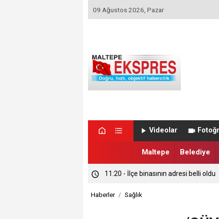
09 Ağustos 2026, Pazar
Videolar
Fotoğr
Maltepe
Belediye
16:37 - DOLANDIRICILAR VALİ GÜL’Ü
16:36 - MALTEPE’NİN GURURU İLK 10
Haberler
Sağlık