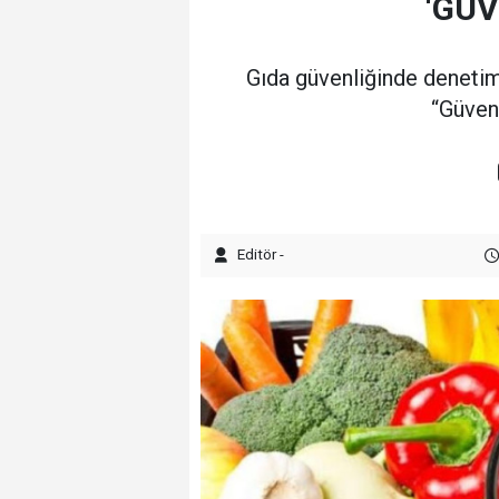
‘GÜV
11:20 - İlçe binasının adresi belli oldu
Gıda güvenliğinde denetim 
“Güveni
Editör -