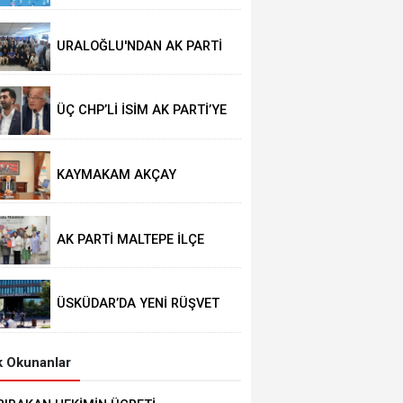
URALOĞLU'NDAN AK PARTİ
MALTEPE’YE ZİYARET
ÜÇ CHP’Lİ İSİM AK PARTİ’YE
GEÇTİ
KAYMAKAM AKÇAY
GÖREVİNE BAŞLADI
AK PARTİ MALTEPE İLÇE
KADIN KOLLARINDA YENİ
DÖNEM
ÜSKÜDAR’DA YENİ RÜŞVET
İDDİASI
 Okunanlar