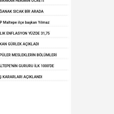
 BIRAKAN HEKİMİN ÜCRETİ
SİLECEK
ĞANAK SICAK BİR ARADA
P Maltepe ilçe başkan Yılmaz
du
LLIK ENFLASYON YÜZDE 31,75
KAN GÜRLEK AÇIKLADI
PÜLER MESLEKLERİN BÖLÜMLERİ
IKIYOR
LTEPE’NİN GURURU İLK 1000’DE
Ş KARARLARI AÇIKLANDI