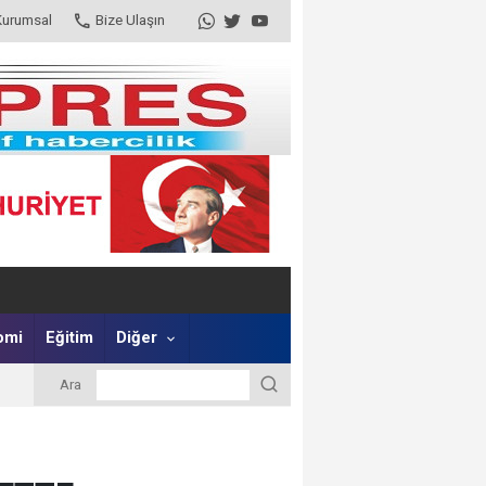
Kurumsal
Bize Ulaşın
omi
Eğitim
Diğer
Ara