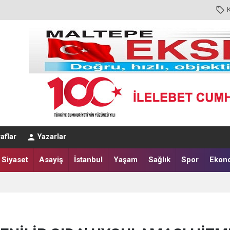
aflar
Yazarlar
Siyaset
Asayiş
İstanbul
Yaşam
Sağlık
Spor
Ekon
N ADINI KULLANIYOR!
00’DE