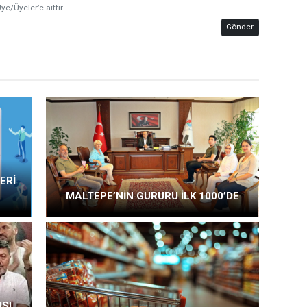
ye/Üyeler’e aittir.
Gönder
ERİ
MALTEPE’NİN GURURU İLK 1000’DE
SI