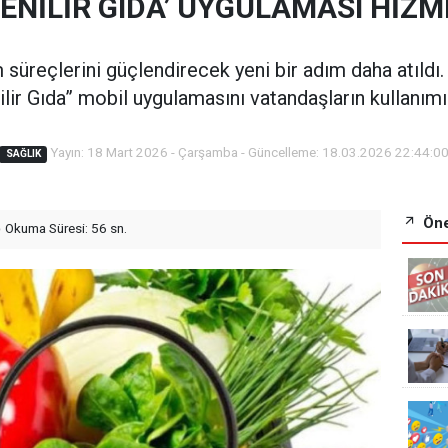
ENİLİR GIDA’ UYGULAMASI HİZ
süreçlerini güçlendirecek yeni bir adım daha atıldı
lir Gıda” mobil uygulamasını vatandaşların kullanımı
Yayın: 18 Mart 2026 - Çarşamba - Güncelleme: 18.03.2026 22:44:0
SAĞLIK
Öne
Okuma Süresi: 56 sn.