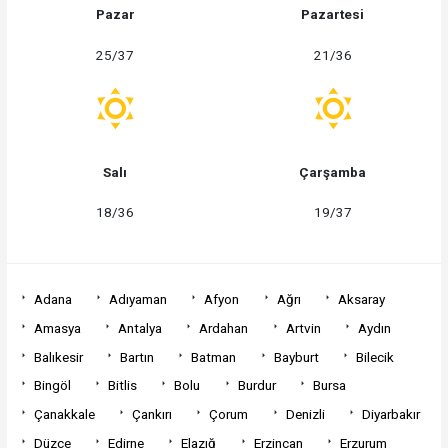
Pazar
Pazartesi
25/37
21/36
Salı
Çarşamba
18/36
19/37
Adana
Adıyaman
Afyon
Ağrı
Aksaray
Amasya
Antalya
Ardahan
Artvin
Aydın
Balıkesir
Bartın
Batman
Bayburt
Bilecik
Bingöl
Bitlis
Bolu
Burdur
Bursa
Çanakkale
Çankırı
Çorum
Denizli
Diyarbakır
Düzce
Edirne
Elazığ
Erzincan
Erzurum