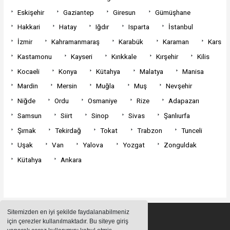
Eskişehir
Gaziantep
Giresun
Gümüşhane
Hakkari
Hatay
Iğdır
Isparta
İstanbul
İzmir
Kahramanmaraş
Karabük
Karaman
Kars
Kastamonu
Kayseri
Kırıkkale
Kırşehir
Kilis
Kocaeli
Konya
Kütahya
Malatya
Manisa
Mardin
Mersin
Muğla
Muş
Nevşehir
Niğde
Ordu
Osmaniye
Rize
Adapazarı
Samsun
Siirt
Sinop
Sivas
Şanlıurfa
Şırnak
Tekirdağ
Tokat
Trabzon
Tunceli
Uşak
Van
Yalova
Yozgat
Zonguldak
Kütahya
Ankara
Sitemizden en iyi şekilde faydalanabilmeniz
için çerezler kullanılmaktadır. Bu siteye giriş