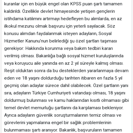
kuranlar için en büyük engel olan KPSS puan şartı tamamen
kaldırıldı. Özellikle devlet himayesinde yetişen gençlerin
istihdama katılımını artırmayı hedefleyen bu alımlarda, en az
ilkokul mezunu olmak başvuru için yeterli sayılacak. ‎​Söz
konusu alımdan faydalanmak isteyen adayların, Sosyal
Hizmetler Kanunu’nun belirlediği şu özel şartları taşıması
gerekiyor: ‎​Hakkında korunma veya bakım tedbiri kararı
verilmiş olması. ‎​Bakanlığa bağlı sosyal hizmet kuruluşlarında
veya koruyucu aile yanında en az 2 yıl süreyle kalmış olması. ‎​
Reşit olduktan sonra da bu desteklerden yararlanmaya devam
eden ve 18 yaşını doldurduğu tarihten itibaren en fazla 5 yıl
geçmiş olan adaylar sürece dahil olabilecek. ‎​Özel şartların yanı
sıra, adayların Türkiye Cumhuriyeti vatandaşı olması, 18 yaşını
doldurmuş bulunması ve kamu haklarından kısıtlı olmaması gibi
temel devlet memurluğu şartlarını da karşılaması bekleniyor.
Ayrıca adayların güvenlik soruşturmalarının temiz olması ve
görevlerini yapmalarına engel bir sağlık problemlerinin
bulunmaması şartı aranıyor. ‎​ ‎​Bakanlık, başvuruların tamamen