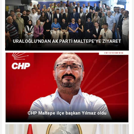
URALOĞLU'NDAN AK PARTİ MALTEPE’YE ZİYARET
CHP Maltepe ilçe başkan Yılmaz oldu