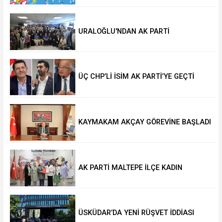
URALOĞLU'NDAN AK PARTİ
MALTEPE’YE ZİYARET
ÜÇ CHP’Lİ İSİM AK PARTİ’YE GEÇTİ
KAYMAKAM AKÇAY GÖREVİNE BAŞLADI
AK PARTİ MALTEPE İLÇE KADIN
KOLLARINDA YENİ DÖNEM
ÜSKÜDAR’DA YENİ RÜŞVET İDDİASI