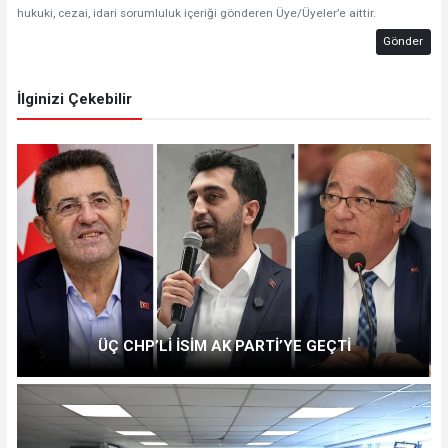
hukuki, cezai, idari sorumluluk içeriği gönderen Üye/Üyeler’e aittir.
Gönder
İlginizi Çekebilir
ÜÇ CHP’Lİ İSİM AK PARTİ’YE GEÇTİ