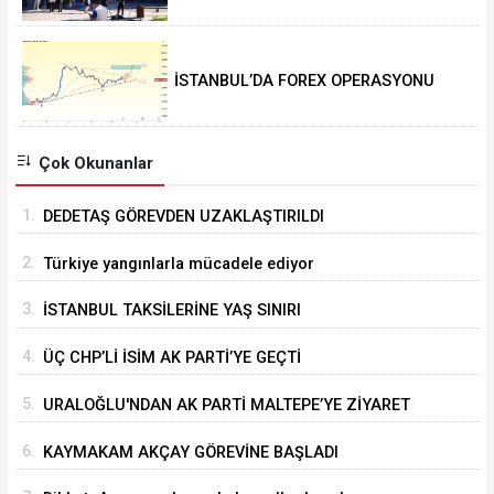
İSTANBUL’DA FOREX OPERASYONU
Çok Okunanlar
1.
DEDETAŞ GÖREVDEN UZAKLAŞTIRILDI
2.
Türkiye yangınlarla mücadele ediyor
3.
İSTANBUL TAKSİLERİNE YAŞ SINIRI
4.
ÜÇ CHP’Lİ İSİM AK PARTİ’YE GEÇTİ
5.
URALOĞLU'NDAN AK PARTİ MALTEPE’YE ZİYARET
6.
KAYMAKAM AKÇAY GÖREVİNE BAŞLADI