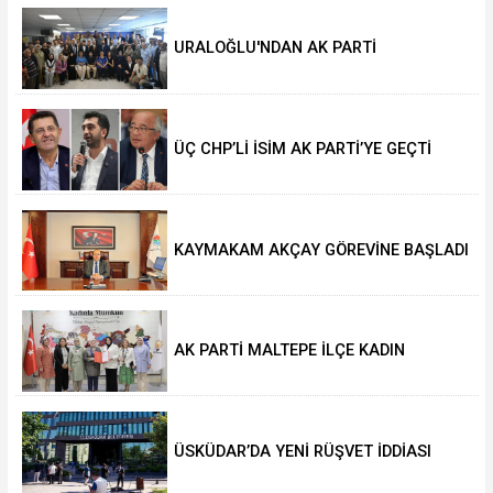
URALOĞLU'NDAN AK PARTİ
MALTEPE’YE ZİYARET
ÜÇ CHP’Lİ İSİM AK PARTİ’YE GEÇTİ
KAYMAKAM AKÇAY GÖREVİNE BAŞLADI
AK PARTİ MALTEPE İLÇE KADIN
KOLLARINDA YENİ DÖNEM
ÜSKÜDAR’DA YENİ RÜŞVET İDDİASI