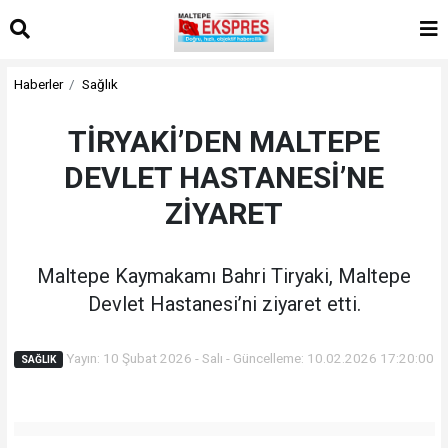
Haberler
Sağlık
TİRYAKİ’DEN MALTEPE
DEVLET HASTANESİ’NE
ZİYARET
Maltepe Kaymakamı Bahri Tiryaki, Maltepe
Devlet Hastanesi’ni ziyaret etti.
Yayın: 10 Şubat 2026 - Salı - Güncelleme: 10.02.2026 17:20:00
SAĞLIK