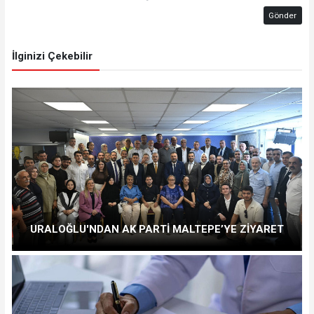
Gönder
İlginizi Çekebilir
URALOĞLU'NDAN AK PARTİ MALTEPE’YE ZİYARET