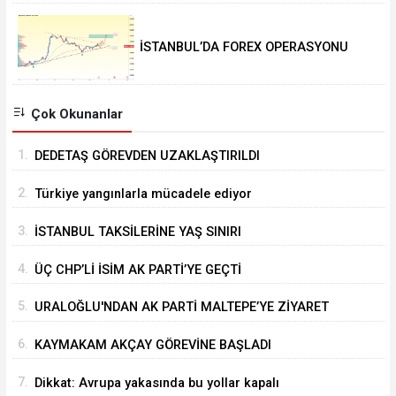
İSTANBUL’DA FOREX OPERASYONU
Çok Okunanlar
1.
DEDETAŞ GÖREVDEN UZAKLAŞTIRILDI
2.
Türkiye yangınlarla mücadele ediyor
3.
İSTANBUL TAKSİLERİNE YAŞ SINIRI
4.
ÜÇ CHP’Lİ İSİM AK PARTİ’YE GEÇTİ
5.
URALOĞLU'NDAN AK PARTİ MALTEPE’YE ZİYARET
6.
KAYMAKAM AKÇAY GÖREVİNE BAŞLADI
7.
Dikkat: Avrupa yakasında bu yollar kapalı