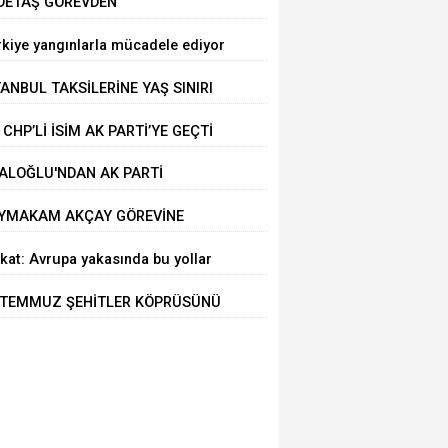
DETAŞ GÖREVDEN
AKLAŞTIRILDI
rkiye yangınlarla mücadele ediyor
TANBUL TAKSİLERİNE YAŞ SINIRI
 CHP’Lİ İSİM AK PARTİ’YE GEÇTİ
ALOĞLU'NDAN AK PARTİ
LTEPE’YE ZİYARET
YMAKAM AKÇAY GÖREVİNE
ŞLADI
kat: Avrupa yakasında bu yollar
alı
 TEMMUZ ŞEHİTLER KÖPRÜSÜNÜ
LLANACAKLAR DİKKAT