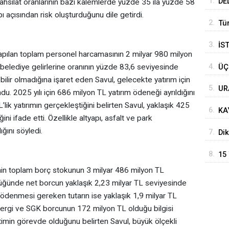
1.
DE
r tahsilat oranlarının bazı kalemlerde yüzde 35 ila yüzde 58
ı açısından risk oluşturduğunu dile getirdi.
UZ
2.
Tü
3.
İS
apılan toplam personel harcamasının 2 milyar 980 milyon
4.
ın belediye gelirlerine oranının yüzde 83,6 seviyesinde
ÜÇ
lir olmadığına işaret eden Savul, gelecekte yatırım için
5.
UR
u. 2025 yılı için 686 milyon TL yatırım ödeneği ayrıldığını
MA
ik yatırımın gerçekleştiğini belirten Savul, yaklaşık 425
6.
KA
ini ifade etti. Özellikle altyapı, asfalt ve park
BA
ığını söyledi.
7.
Dik
kap
8.
15
KU
enin toplam borç stokunun 3 milyar 486 milyon TL
üğünde net borcun yaklaşık 2,23 milyar TL seviyesinde
e ödenmesi gereken tutarın ise yaklaşık 1,9 milyar TL
 vergi ve SGK borcunun 172 milyon TL olduğu bilgisi
etimin görevde olduğunu belirten Savul, büyük ölçekli