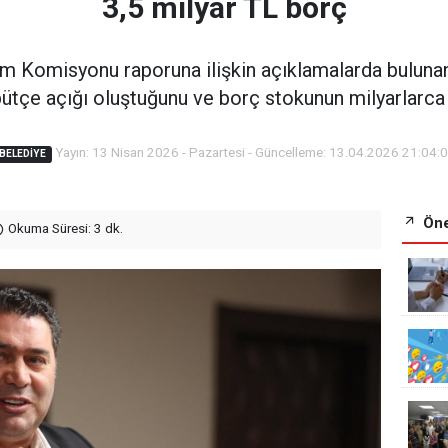
3,5 milyar TL borç
m Komisyonu raporuna ilişkin açıklamalarda bulunan 
bütçe açığı oluştuğunu ve borç stokunun milyarlarca l
Yayın: 13 Nisan 2026 - Pazartesi - Güncelleme: 13.04.2026 21:04:
BELEDIYE
Öne
Okuma Süresi: 3 dk.