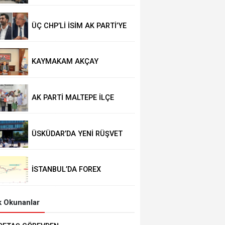
ÜÇ CHP’Lİ İSİM AK PARTİ’YE
GEÇTİ
KAYMAKAM AKÇAY
GÖREVİNE BAŞLADI
AK PARTİ MALTEPE İLÇE
KADIN KOLLARINDA YENİ
DÖNEM
ÜSKÜDAR’DA YENİ RÜŞVET
İDDİASI
İSTANBUL’DA FOREX
OPERASYONU
 Okunanlar