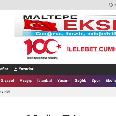
aflar
Yazarlar
Siyaset
Asayiş
İstanbul
Yaşam
Sağlık
Spor
Ekon
az oldu