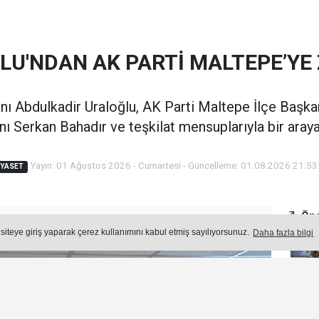
LU'NDAN AK PARTİ MALTEPE’YE 
nı Abdulkadir Uraloğlu, AK Parti Maltepe İlçe Başkanl
ı Serkan Bahadır ve teşkilat mensuplarıyla bir araya
Yayın: 01 Ağustos 2026 - Cumartesi - Güncelleme: 01.08.2026 21:53
IYASET
Öne
Okuma Süresi: 51 sn.
 siteye giriş yaparak çerez kullanımını kabul etmiş sayılıyorsunuz.
Daha fazla bilgi