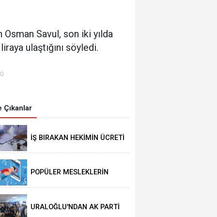
Osman Savul, son iki yılda
iraya ulaştığını söyledi.
00
 Çıkanlar
İŞ BIRAKAN HEKİMİN ÜCRETİ
KESİLECEK
POPÜLER MESLEKLERİN
BÖLÜMLERİ AÇIKIYOR
URALOĞLU'NDAN AK PARTİ
MALTEPE’YE ZİYARET