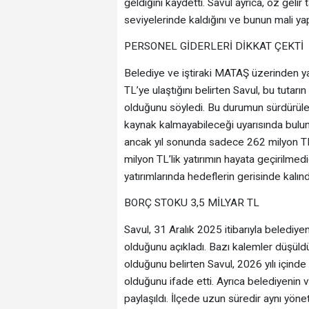
geldiğini kaydetti. Savul ayrıca, öz geli
seviyelerinde kaldığını ve bunun mali yap
PERSONEL GİDERLERİ DİKKAT ÇEKTİ
Belediye ve iştiraki MATAŞ üzerinden y
TL’ye ulaştığını belirten Savul, bu tutar
olduğunu söyledi. Bu durumun sürdürülebi
kaynak kalmayabileceği uyarısında bulund
ancak yıl sonunda sadece 262 milyon TL’l
milyon TL’lik yatırımın hayata geçirilmediğ
yatırımlarında hedeflerin gerisinde kalınd
BORÇ STOKU 3,5 MİLYAR TL
Savul, 31 Aralık 2025 itibarıyla belediy
olduğunu açıkladı. Bazı kalemler düşüld
olduğunu belirten Savul, 2026 yılı içind
olduğunu ifade etti. Ayrıca belediyenin
paylaşıldı. İlçede uzun süredir aynı yön