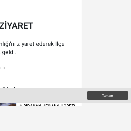
ZİYARET
ığı'nı ziyaret ederek İlçe
 geldi.
:00
 Çıkanlar
Tamam
İŞ BIRAKAN HEKİMİN ÜCRETİ
KESİLECEK
POPÜLER MESLEKLERİN