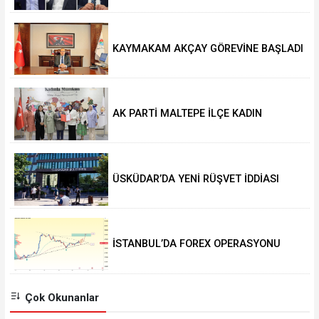
KAYMAKAM AKÇAY GÖREVİNE BAŞLADI
AK PARTİ MALTEPE İLÇE KADIN
KOLLARINDA YENİ DÖNEM
ÜSKÜDAR’DA YENİ RÜŞVET İDDİASI
İSTANBUL’DA FOREX OPERASYONU
Çok Okunanlar