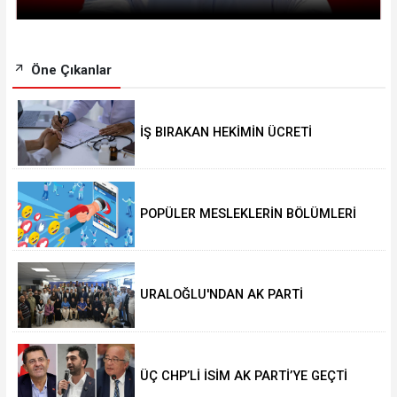
Öne Çıkanlar
İŞ BIRAKAN HEKİMİN ÜCRETİ
KESİLECEK
POPÜLER MESLEKLERİN BÖLÜMLERİ
AÇIKIYOR
URALOĞLU'NDAN AK PARTİ
MALTEPE’YE ZİYARET
ÜÇ CHP’Lİ İSİM AK PARTİ’YE GEÇTİ