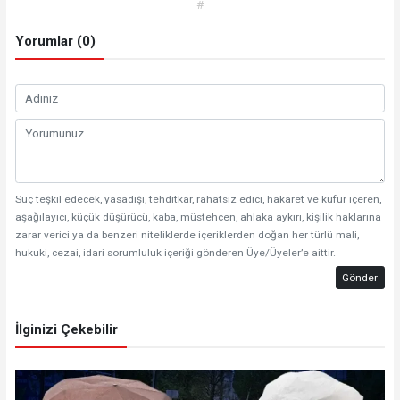
#
Yorumlar (0)
Suç teşkil edecek, yasadışı, tehditkar, rahatsız edici, hakaret ve küfür içeren,
aşağılayıcı, küçük düşürücü, kaba, müstehcen, ahlaka aykırı, kişilik haklarına
zarar verici ya da benzeri niteliklerde içeriklerden doğan her türlü mali,
hukuki, cezai, idari sorumluluk içeriği gönderen Üye/Üyeler’e aittir.
Gönder
İlginizi Çekebilir