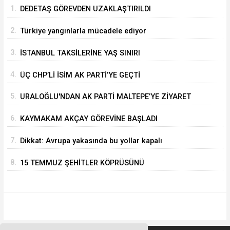
1.
DEDETAŞ GÖREVDEN UZAKLAŞTIRILDI
2.
Türkiye yangınlarla mücadele ediyor
3.
İSTANBUL TAKSİLERİNE YAŞ SINIRI
4.
ÜÇ CHP’Lİ İSİM AK PARTİ’YE GEÇTİ
5.
URALOĞLU'NDAN AK PARTİ MALTEPE’YE ZİYARET
6.
KAYMAKAM AKÇAY GÖREVİNE BAŞLADI
7.
Dikkat: Avrupa yakasında bu yollar kapalı
8.
15 TEMMUZ ŞEHİTLER KÖPRÜSÜNÜ
KULLANACAKLAR DİKKAT