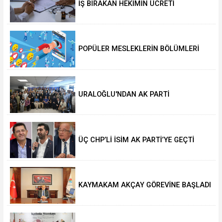
İŞ BIRAKAN HEKİMİN ÜCRETİ
KESİLECEK
POPÜLER MESLEKLERİN BÖLÜMLERİ
AÇIKIYOR
URALOĞLU'NDAN AK PARTİ
MALTEPE’YE ZİYARET
ÜÇ CHP’Lİ İSİM AK PARTİ’YE GEÇTİ
KAYMAKAM AKÇAY GÖREVİNE BAŞLADI