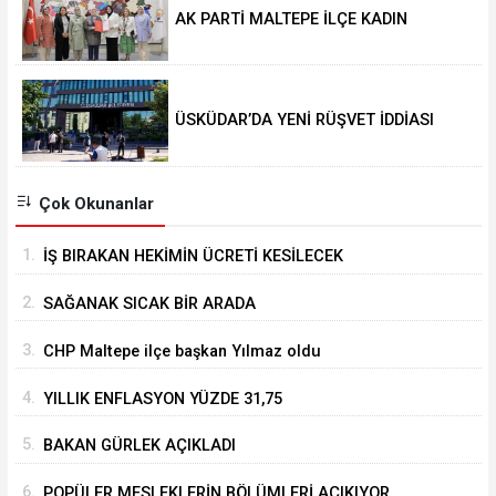
AK PARTİ MALTEPE İLÇE KADIN
KOLLARINDA YENİ DÖNEM
ÜSKÜDAR’DA YENİ RÜŞVET İDDİASI
Çok Okunanlar
1.
İŞ BIRAKAN HEKİMİN ÜCRETİ KESİLECEK
2.
SAĞANAK SICAK BİR ARADA
3.
CHP Maltepe ilçe başkan Yılmaz oldu
4.
YILLIK ENFLASYON YÜZDE 31,75
5.
BAKAN GÜRLEK AÇIKLADI
6.
POPÜLER MESLEKLERİN BÖLÜMLERİ AÇIKIYOR