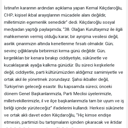
İstinafın kararının ardından açıklama yapan Kemal Kılıçdaroğlu,
CHP; kişisel ikbal arayışlarının mücadele alanı değildir,
milletimizin egemenlik senedidir” dedi. Kılıçdaroğlu sosyal
medyadan yaptığı paylaşımda; “38. Olağan Kurultayımız ile ilgili
mahkemenin vermiş olduğu karar; bir ayrışma vesilesi değil,
asırlık çınarımızın altında kenetlenme fırsatı olmalıdır. Gün;
sevinç çığlıklarıyla birbirimizi kırma günü değildir. Gün;
kırgınlıkları bir kenara bırakıp ciddiyetiyle, sükûnetle ve
kucaklaşarak ayağa kalkma günüdür. Bu süreci keşkelerle
değil, ciddiyetle, parti kültürümüzden aldığımız samimiyetle ve
ortak akıl ile yönetmek zorundayız. Şahsi ikballer değil,
Türkiye’nin geleceği esastır. Bu kapsamda süreci; önceki
dönem Genel Başkanlarımızla, Parti Meclisi üyelerimizle,
milletvekillerimizle, il ve ilçe başkanlarımızla tam bir uyum ve iş
birliği içinde yürüteceğiz” ifadelerini kullandı. Herkesi sükûnete
ve ortak aklı davet eden Kılıçdaroğlu, “Hiç kimse endişe
etmesin, partimizi bu tartışmaların içinden çıkaracak ve iktidar