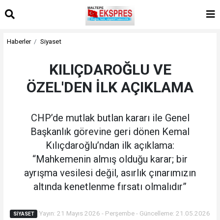
Haberler
Siyaset
KILIÇDAROĞLU VE
ÖZEL'DEN İLK AÇIKLAMA
CHP’de mutlak butlan kararı ile Genel
Başkanlık görevine geri dönen Kemal
Kılıçdaroğlu’ndan ilk açıklama:
“Mahkemenin almış olduğu karar; bir
ayrışma vesilesi değil, asırlık çınarımızın
altında kenetlenme fırsatı olmalıdır”
Yayın: 21 Mayıs 2026 - Perşembe - Güncelleme: 21.05.2026
SIYASET