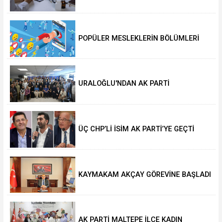
KESİLECEK
POPÜLER MESLEKLERİN BÖLÜMLERİ
AÇIKIYOR
URALOĞLU'NDAN AK PARTİ
MALTEPE’YE ZİYARET
ÜÇ CHP’Lİ İSİM AK PARTİ’YE GEÇTİ
KAYMAKAM AKÇAY GÖREVİNE BAŞLADI
AK PARTİ MALTEPE İLÇE KADIN