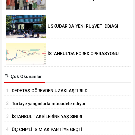
KOLLARINDA YENİ DÖNEM
ÜSKÜDAR’DA YENİ RÜŞVET İDDİASI
İSTANBUL’DA FOREX OPERASYONU
Çok Okunanlar
1.
DEDETAŞ GÖREVDEN UZAKLAŞTIRILDI
2.
Türkiye yangınlarla mücadele ediyor
3.
İSTANBUL TAKSİLERİNE YAŞ SINIRI
4.
ÜÇ CHP’Lİ İSİM AK PARTİ’YE GEÇTİ