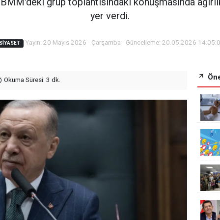
MM'deki grup toplantısındaki konuşmasında ağırlık
yer verdi.
Yayın: 20 Mayıs 2026 - Çarşamba - Güncelleme: 20.05.2026 14:05:
SIYASET
Öne
Okuma Süresi: 3 dk.