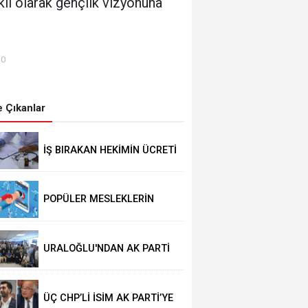
lı olarak gençlik vizyonuna
00
 Çıkanlar
İŞ BIRAKAN HEKİMİN ÜCRETİ
KESİLECEK
POPÜLER MESLEKLERİN
BÖLÜMLERİ AÇIKIYOR
URALOĞLU'NDAN AK PARTİ
MALTEPE’YE ZİYARET
ÜÇ CHP’Lİ İSİM AK PARTİ’YE