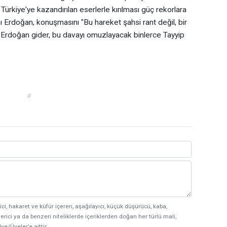
 Türkiye'ye kazandırılan eserlerle kırılması güç rekorlara
anı Erdoğan, konuşmasını "Bu hareket şahsi rant değil, bir
p Erdoğan gider, bu davayı omuzlayacak binlerce Tayyip
#
ici, hakaret ve küfür içeren, aşağılayıcı, küçük düşürücü, kaba,
erici ya da benzeri niteliklerde içeriklerden doğan her türlü mali,
ye/Üyeler’e aittir.