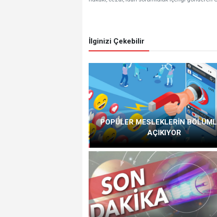
İlginizi Çekebilir
POPÜLER MESLEKLERİN BÖLÜML
AÇIKIYOR