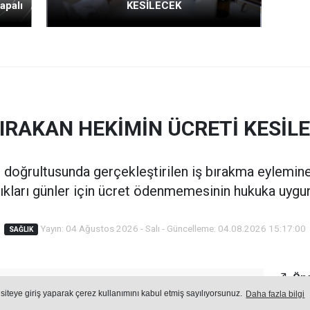
apalı
KESİLECEK
BIRAKAN HEKİMİN ÜCRETİ KESİL
ı doğrultusunda gerçekleştirilen iş bırakma eylemine
ıkları günler için ücret ödenmemesinin hukuka uygun
Yayın: 04 Ağustos 2026 - Salı - Güncelleme: 04.08.2026 15:17:00
SAĞLIK
Öne
Okuma Süresi: 2 dk.
 siteye giriş yaparak çerez kullanımını kabul etmiş sayılıyorsunuz.
Daha fazla bilgi