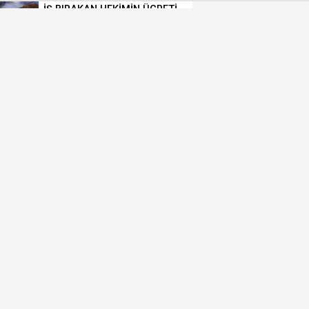
İŞ BIRAKAN HEKİMİN ÜCRETİ
KESİLECEK
POPÜLER MESLEKLERİN
BÖLÜMLERİ AÇIKIYOR
URALOĞLU'NDAN AK PARTİ
MALTEPE’YE ZİYARET
ÜÇ CHP’Lİ İSİM AK PARTİ’YE
GEÇTİ
KAYMAKAM AKÇAY
GÖREVİNE BAŞLADI
AK PARTİ MALTEPE İLÇE
KADIN KOLLARINDA YENİ
DÖNEM
ÜSKÜDAR’DA YENİ RÜŞVET