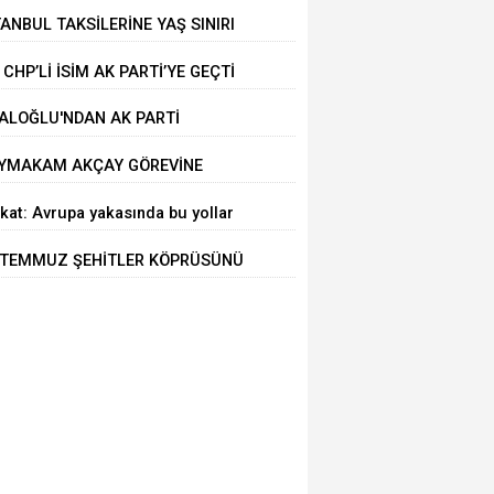
TANBUL TAKSİLERİNE YAŞ SINIRI
 CHP’Lİ İSİM AK PARTİ’YE GEÇTİ
ALOĞLU'NDAN AK PARTİ
LTEPE’YE ZİYARET
YMAKAM AKÇAY GÖREVİNE
ŞLADI
kat: Avrupa yakasında bu yollar
alı
 TEMMUZ ŞEHİTLER KÖPRÜSÜNÜ
LLANACAKLAR DİKKAT