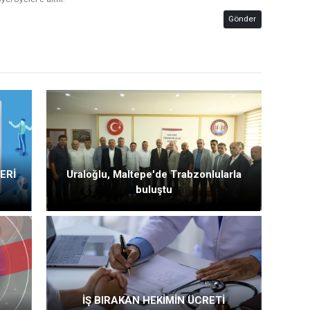
Gönder
ERİ
Uraloğlu, Maltepe'de Trabzonlularla
buluştu
İŞ BIRAKAN HEKİMİN ÜCRETİ