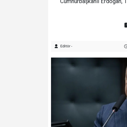
Cumhurbaşkanıı Erdoğan, TB
Editör -