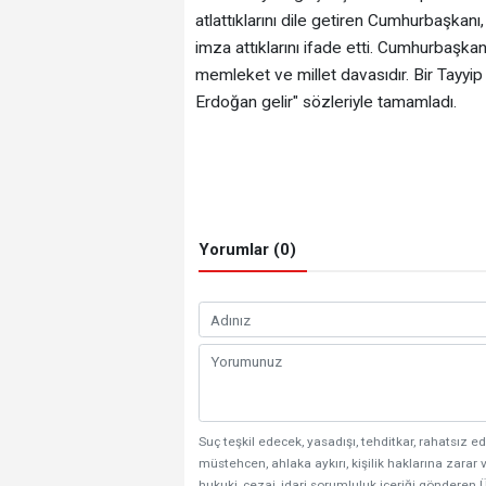
atlattıklarını dile getiren Cumhurbaşkanı,
imza attıklarını ifade etti. ‎​Cumhurbaşk
memleket ve millet davasıdır. Bir Tayyi
Erdoğan gelir" sözleriyle tamamladı.
Yorumlar (0)
Suç teşkil edecek, yasadışı, tehditkar, rahatsız ed
müstehcen, ahlaka aykırı, kişilik haklarına zarar v
hukuki, cezai, idari sorumluluk içeriği gönderen Ü