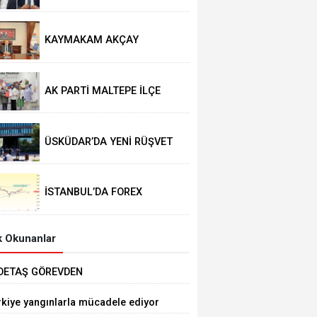
GEÇTİ
KAYMAKAM AKÇAY
GÖREVİNE BAŞLADI
AK PARTİ MALTEPE İLÇE
KADIN KOLLARINDA YENİ
DÖNEM
ÜSKÜDAR’DA YENİ RÜŞVET
İDDİASI
İSTANBUL’DA FOREX
OPERASYONU
 Okunanlar
DETAŞ GÖREVDEN
AKLAŞTIRILDI
rkiye yangınlarla mücadele ediyor