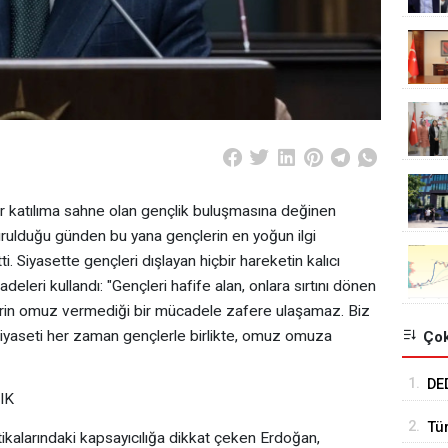
ir katılıma sahne olan gençlik buluşmasına değinen
rulduğu günden bu yana gençlerin en yoğun ilgi
i. Siyasette gençleri dışlayan hiçbir hareketin kalıcı
leri kullandı: ​"Gençleri hafife alan, onlara sırtını dönen
lerin omuz vermediği bir mücadele zafere ulaşamaz. Biz
siyaseti her zaman gençlerle birlikte, omuz omuza
Çok
1.
DE
IK
UZ
2.
Tü
itikalarındaki kapsayıcılığa dikkat çeken Erdoğan,