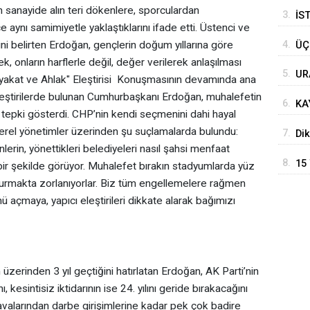
 sanayide alın teri dökenlere, sporculardan
3.
İS
ynı samimiyetle yaklaştıklarını ifade etti. Üstenci ve
4.
rini belirten Erdoğan, gençlerin doğum yıllarına göre
ÜÇ
k, onların harflerle değil, değer verilerek anlaşılması
5.
UR
Liyakat ve Ahlak" Eleştirisi ‎ ‎​Konuşmasının devamında ana
MA
leştirilerde bulunan Cumhurbaşkanı Erdoğan, muhalefetin
6.
KA
a tepki gösterdi. CHP’nin kendi seçmenini dahi hayal
BA
 yerel yönetimler üzerinden şu suçlamalarda bulundu:
7.
Dik
erin, yönettikleri belediyeleri nasıl şahsi menfaat
kap
8.
15
t bir şekilde görüyor. Muhalefet bırakın stadyumlarda yüz
KU
doldurmakta zorlanıyorlar. Biz tüm engellemelere rağmen
açmaya, yapıcı eleştirileri dikkate alarak bağımızı
 üzerinden 3 yıl geçtiğini hatırlatan Erdoğan, AK Parti’nin
 kesintisiz iktidarının ise 24. yılını geride bırakacağını
avalarından darbe girişimlerine kadar pek çok badire