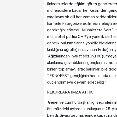
üniversitelerde eğitim gören gençlerden
mühendislere kadar her kesimden gence a
yargılayıcı bir dili her zaman reddettikle
harflerle kategorize edilmesini eleştirere
gerektiğini söyledi. ‎ ‎​Muhalefete Sert "
muhalefet partisi CHP'ye yönelik sert e
gençlik buluşmalarına yönelik iddiaların
kırıklığına uğrattığını savunan Erdoğan,
"Ağızlarından liyakat sözünü düşürmeyenl
alanlarına çevirdiklerini gençlerimiz ne
binleri toplamayı, artık salonları bile 
TEKNOFEST gençliğinin her alanda önünü 
güçlendirmeye devam edeceğiz." ‎ ‎​
REKORLARA İMZA ATTIK
‎ ‎​Genel ve cumhurbaşkanlığı seçimlerinin
önümüzdeki aylarda kuruluşunun 25. yılını,
belirtti. Siyasi geçmişlerinde kapatma d