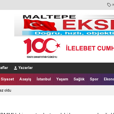
aflar
Yazarlar
Siyaset
Asayiş
İstanbul
Yaşam
Sağlık
Spor
Ekon
az oldu