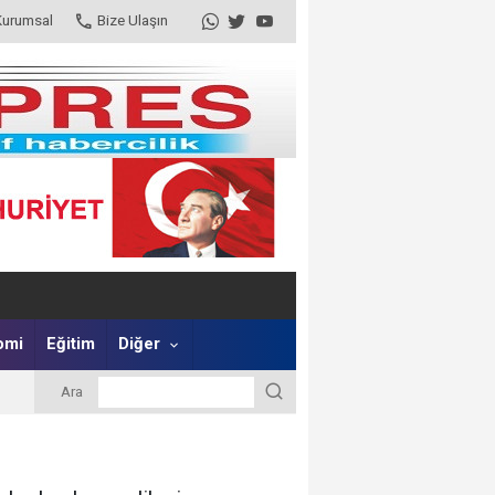
Kurumsal
Bize Ulaşın
omi
Eğitim
Diğer
Ara