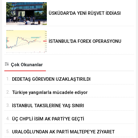
ÜSKÜDAR’DA YENİ RÜŞVET İDDİASI
İSTANBUL’DA FOREX OPERASYONU
Çok Okunanlar
1.
DEDETAŞ GÖREVDEN UZAKLAŞTIRILDI
2.
Türkiye yangınlarla mücadele ediyor
3.
İSTANBUL TAKSİLERİNE YAŞ SINIRI
4.
ÜÇ CHP’Lİ İSİM AK PARTİ’YE GEÇTİ
5.
URALOĞLU'NDAN AK PARTİ MALTEPE’YE ZİYARET