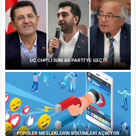
ÜÇ CHP’Lİ İSİM AK PARTİ’YE GEÇTİ
POPÜLER MESLEKLERİN BÖLÜMLERİ AÇIKIYOR