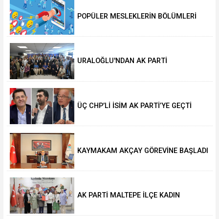
POPÜLER MESLEKLERİN BÖLÜMLERİ
AÇIKIYOR
URALOĞLU'NDAN AK PARTİ
MALTEPE’YE ZİYARET
ÜÇ CHP’Lİ İSİM AK PARTİ’YE GEÇTİ
KAYMAKAM AKÇAY GÖREVİNE BAŞLADI
AK PARTİ MALTEPE İLÇE KADIN
KOLLARINDA YENİ DÖNEM