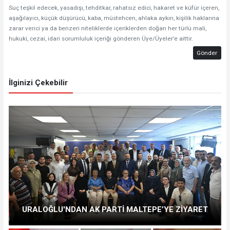
Suç teşkil edecek, yasadışı, tehditkar, rahatsız edici, hakaret ve küfür içeren,
aşağılayıcı, küçük düşürücü, kaba, müstehcen, ahlaka aykırı, kişilik haklarına
zarar verici ya da benzeri niteliklerde içeriklerden doğan her türlü mali,
hukuki, cezai, idari sorumluluk içeriği gönderen Üye/Üyeler’e aittir.
Gönder
İlginizi Çekebilir
URALOĞLU'NDAN AK PARTİ MALTEPE’YE ZİYARET