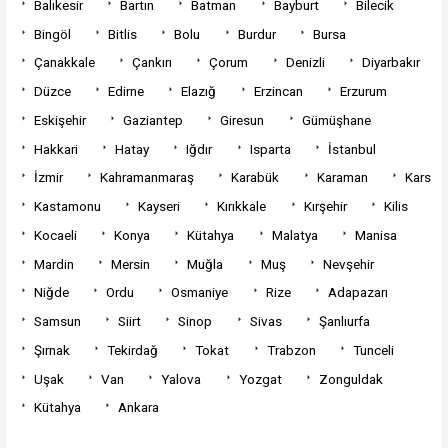
Balıkesir
Bartın
Batman
Bayburt
Bilecik
Bingöl
Bitlis
Bolu
Burdur
Bursa
Çanakkale
Çankırı
Çorum
Denizli
Diyarbakır
Düzce
Edirne
Elazığ
Erzincan
Erzurum
Eskişehir
Gaziantep
Giresun
Gümüşhane
Hakkari
Hatay
Iğdır
Isparta
İstanbul
İzmir
Kahramanmaraş
Karabük
Karaman
Kars
Kastamonu
Kayseri
Kırıkkale
Kırşehir
Kilis
Kocaeli
Konya
Kütahya
Malatya
Manisa
Mardin
Mersin
Muğla
Muş
Nevşehir
Niğde
Ordu
Osmaniye
Rize
Adapazarı
Samsun
Siirt
Sinop
Sivas
Şanlıurfa
Şırnak
Tekirdağ
Tokat
Trabzon
Tunceli
Uşak
Van
Yalova
Yozgat
Zonguldak
Kütahya
Ankara