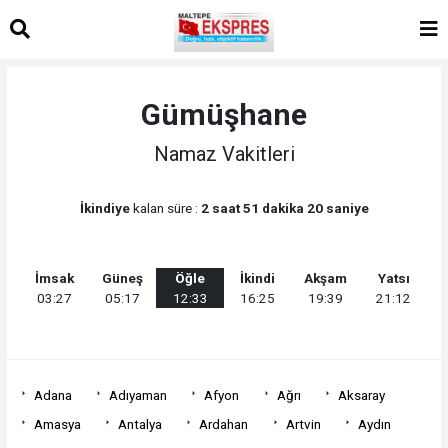
Gümüşhane
Namaz Vakitleri
İkindiye
kalan süre :
2 saat 51 dakika 20 saniye
İmsak
Güneş
Öğle
İkindi
Akşam
Yatsı
03:27
05:17
12:33
16:25
19:39
21:12
Adana
Adıyaman
Afyon
Ağrı
Aksaray
Amasya
Antalya
Ardahan
Artvin
Aydın