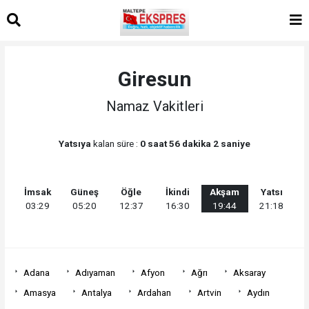
Giresun
Namaz Vakitleri
Yatsıya
kalan süre :
0 saat 56 dakika 2 saniye
İmsak
Güneş
Öğle
İkindi
Akşam
Yatsı
03:29
05:20
12:37
16:30
19:44
21:18
Adana
Adıyaman
Afyon
Ağrı
Aksaray
Amasya
Antalya
Ardahan
Artvin
Aydın