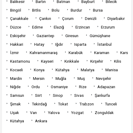
Balıkesir
Bartın
Batman
Bayburt
Bilecik
Bingöl
Bitlis
Bolu
Burdur
Bursa
Çanakkale
Çankırı
Çorum
Denizli
Diyarbakır
Düzce
Edirne
Elazığ
Erzincan
Erzurum
Eskişehir
Gaziantep
Giresun
Gümüşhane
Hakkari
Hatay
Iğdır
Isparta
İstanbul
İzmir
Kahramanmaraş
Karabük
Karaman
Kars
Kastamonu
Kayseri
Kırıkkale
Kırşehir
Kilis
Kocaeli
Konya
Kütahya
Malatya
Manisa
Mardin
Mersin
Muğla
Muş
Nevşehir
Niğde
Ordu
Osmaniye
Rize
Adapazarı
Samsun
Siirt
Sinop
Sivas
Şanlıurfa
Şırnak
Tekirdağ
Tokat
Trabzon
Tunceli
Uşak
Van
Yalova
Yozgat
Zonguldak
Kütahya
Ankara