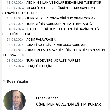
13.09.2024 -
ABD NİN SİLAH VE DOLAR EGEMENLİĞİ TÜKENİYOR
12.09.2024 -
İSLAM ÜLKELERİ VE TÜRKİYE ORTAK SAVUNMA
SANAYİ FONU KURDU..!!
10.09.2024 -
TÜRKİYE DE JAPONYA GİBİ SUÇ ORANI ÇOK AZ.
07.09.2024 -
TÜRKİYE’NİN KÖRÜKÖRÜNE BATI HAYRANLIĞI
04.09.2024 -
İHALELERDE Kİ DEVLET GARANTİSİ HAZİNEYE AĞIR
BORÇ YÜKÜ GETİRDİ...
21.08.2024 -
ACEM PALAVRASI..!!
08.08.2024 -
İSRAİLİ KÜRECİK RADAR ÜSSÜ KORUYOR
03.08.2024 -
İSRAİL ZULMÜ ARAP BİRLİĞİ'NİN TEK BİR TOPLANTISI
İLE SONA ERER
03.08.2024 -
TÜRKİYE DE VERGİ ADALETİ VAR MI?
31.07.2024 -
GERÇEĞİN PEŞİNDE…
Köşe Yazıları
Erhan Sancar
ÖĞRETMENİ GÜÇLENDİR EĞİTİMİ KURTAR