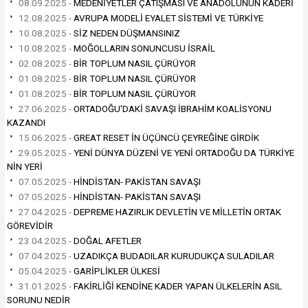
08.09.2025 -
MEDENİYETLER ÇATIŞMASI VE ANADOLUNUN KADERİ
12.08.2025 -
AVRUPA MODELİ EYALET SİSTEMİ VE TÜRKİYE
10.08.2025 -
SİZ NEDEN DÜŞMANSINIZ
10.08.2025 -
MOĞOLLARIN SONUNCUSU İSRAİL
02.08.2025 -
BİR TOPLUM NASIL ÇÜRÜYOR
01.08.2025 -
BİR TOPLUM NASIL ÇÜRÜYOR
01.08.2025 -
BİR TOPLUM NASIL ÇÜRÜYOR
27.06.2025 -
ORTADOĞU'DAKİ SAVAŞI İBRAHİM KOALİSYONU
KAZANDI
15.06.2025 -
GREAT RESET İN ÜÇÜNCÜ ÇEYREĞİNE GİRDİK
29.05.2025 -
YENİ DÜNYA DÜZENİ VE YENİ ORTADOĞU DA TÜRKİYE
NİN YERİ
07.05.2025 -
HİNDİSTAN- PAKİSTAN SAVAŞI
07.05.2025 -
HİNDİSTAN- PAKİSTAN SAVAŞI
27.04.2025 -
DEPREME HAZIRLIK DEVLETİN VE MİLLETİN ORTAK
GÖREVİDİR
23.04.2025 -
DOĞAL AFETLER
07.04.2025 -
UZADIKÇA BUDADILAR KURUDUKÇA SULADILAR
05.04.2025 -
GARİPLİKLER ÜLKESİ
31.01.2025 -
FAKİRLİĞİ KENDİNE KADER YAPAN ÜLKELERİN ASIL
SORUNU NEDİR