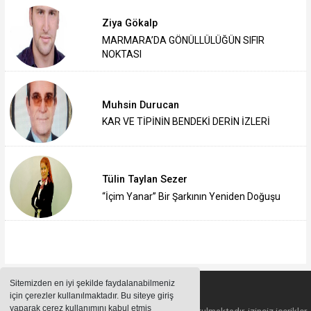
Ziya Gökalp
MARMARA’DA GÖNÜLLÜLÜĞÜN SIFIR
NOKTASI
Muhsin Durucan
KAR VE TİPİNİN BENDEKİ DERİN İZLERİ
Tülin Taylan Sezer
“İçim Yanar” Bir Şarkının Yeniden Doğuşu
Sitemizden en iyi şekilde faydalanabilmeniz
için çerezler kullanılmaktadır. Bu siteye giriş
yaparak çerez kullanımını kabul etmiş
Sitemizde bulunan içeriklerin tüm hakları saklı tutulmaktadır, izinsiz içerikler