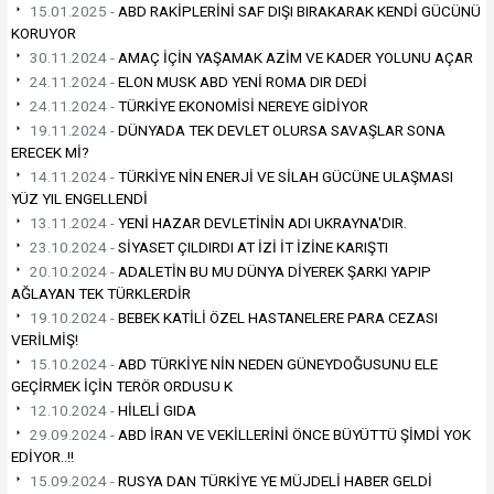
15.01.2025 -
ABD RAKİPLERİNİ SAF DIŞI BIRAKARAK KENDİ GÜCÜNÜ
KORUYOR
30.11.2024 -
AMAÇ İÇİN YAŞAMAK AZİM VE KADER YOLUNU AÇAR
24.11.2024 -
ELON MUSK ABD YENİ ROMA DIR DEDİ
24.11.2024 -
TÜRKİYE EKONOMİSİ NEREYE GİDİYOR
19.11.2024 -
DÜNYADA TEK DEVLET OLURSA SAVAŞLAR SONA
ERECEK Mİ?
14.11.2024 -
TÜRKİYE NİN ENERJİ VE SİLAH GÜCÜNE ULAŞMASI
YÜZ YIL ENGELLENDİ
13.11.2024 -
YENİ HAZAR DEVLETİNİN ADI UKRAYNA'DIR.
23.10.2024 -
SİYASET ÇILDIRDI AT İZİ İT İZİNE KARIŞTI
20.10.2024 -
ADALETİN BU MU DÜNYA DİYEREK ŞARKI YAPIP
AĞLAYAN TEK TÜRKLERDİR
19.10.2024 -
BEBEK KATİLİ ÖZEL HASTANELERE PARA CEZASI
VERİLMİŞ!
15.10.2024 -
ABD TÜRKİYE NİN NEDEN GÜNEYDOĞUSUNU ELE
GEÇİRMEK İÇİN TERÖR ORDUSU K
12.10.2024 -
HİLELİ GIDA
29.09.2024 -
ABD İRAN VE VEKİLLERİNİ ÖNCE BÜYÜTTÜ ŞİMDİ YOK
EDİYOR..!!
15.09.2024 -
RUSYA DAN TÜRKİYE YE MÜJDELİ HABER GELDİ