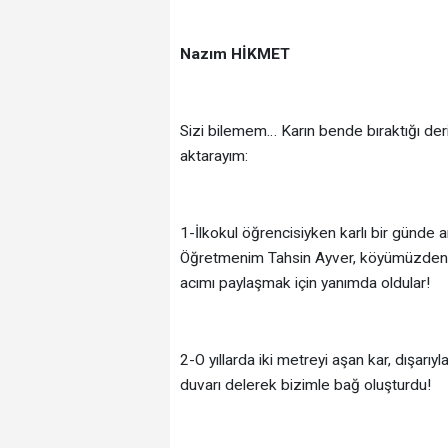
Nazım HİKMET
Sizi bilemem… Karın bende bıraktığı der
aktarayım:
1-İlkokul öğrencisiyken karlı bir günd
Öğretmenim Tahsin Ayver, köyümüzden 
acımı paylaşmak için yanımda oldular!
2-O yıllarda iki metreyi aşan kar, dışar
duvarı delerek bizimle bağ oluşturdu!