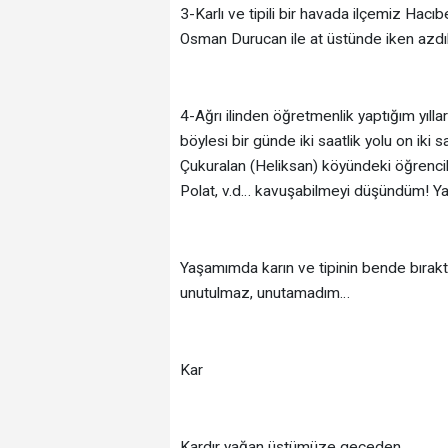
3-Karlı ve tipili bir havada ilçemiz Hac
Osman Durucan ile at üstünde iken azdık
4-Ağrı ilinden öğretmenlik yaptığım yılla
böylesi bir günde iki saatlik yolu on iki
Çukuralan (Heliksan) köyündeki öğrenci
Polat, v.d… kavuşabilmeyi düşündüm! Yan
Yaşamımda karın ve tipinin bende bıraktığ
unutulmaz, unutamadım…
Kar
Kardır yağan üstümüze geceden,