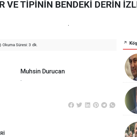
R VE TİPİNİN BENDEKİ DERİN İZL
.
Köş
Okuma Süresi: 3 dk.
Muhsin Durucan
-
Rİ