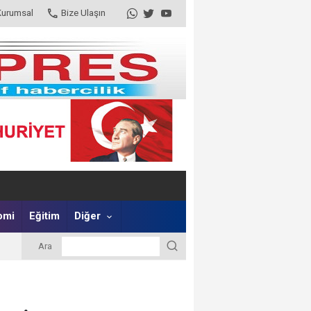
Kurumsal
Bize Ulaşın
omi
Eğitim
Diğer
Ara