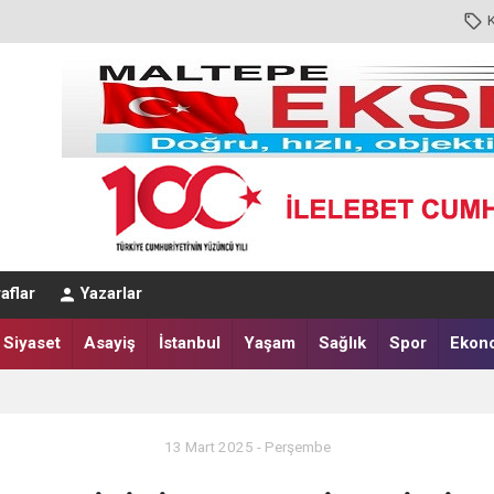
N ADINI KULLANIYOR!
aflar
Yazarlar
00’DE
Siyaset
Asayiş
İstanbul
Yaşam
Sağlık
Spor
Ekon
13 Mart 2025 - Perşembe