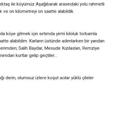
ıbektaş ile köyümüz Aşağıbarak arasındaki yolu rahmetli
 ve on kilometreyi on saatte alabildik.
rda köye gitmek için sırtımda yirmi kiloluk torbamla
 saatte alabildim. Karların üstünde adımlarken bir yandan
lerimden; Salih Baydar, Mesude Kızılaslan, Remziye
ımdan kurtlar gelip geçtiler…
ı derin, olumsuz izlere koşut acılar yüklü çileler