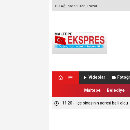
09 Ağustos 2026, Pazar
16:37 - DOLANDIRICILAR VALİ GÜL’Ü
Videolar
Fotoğr
16:36 - MALTEPE’NİN GURURU İLK 10
Maltepe
Belediye
11:20 - İlçe binasının adresi belli oldu