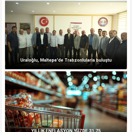
Uraloğlu, Maltepe'de Trabzonlularla buluştu
YILLIK ENFLASYON YÜZDE 31,75