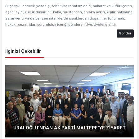
Suç teşkil edecek, yasadışı, tehditkar, rahatsız edici, hakaret ve küfür içeren,
aşağılayıcı, küçük düşürücü, kaba, müstehcen, ahlaka aykırı, kişilik haklarına
zarar verici ya da benzeri niteliklerde içeriklerden doğan her türlü mali,
hukuki, cezai, idari sorumluluk içeriği gönderen Üye/Üyeler’e aittir.
Gönder
İlginizi Çekebilir
URALOĞLU'NDAN AK PARTİ MALTEPE’YE ZİYARET