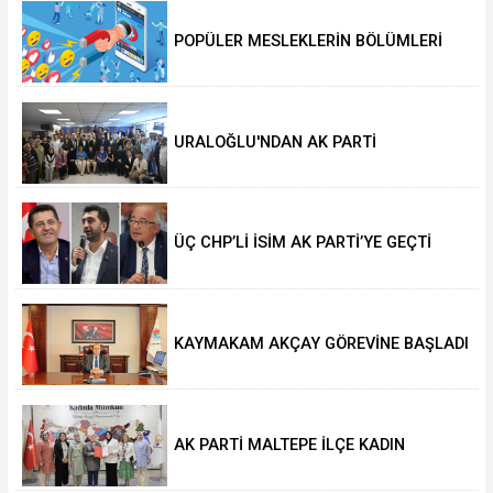
POPÜLER MESLEKLERİN BÖLÜMLERİ
AÇIKIYOR
URALOĞLU'NDAN AK PARTİ
MALTEPE’YE ZİYARET
ÜÇ CHP’Lİ İSİM AK PARTİ’YE GEÇTİ
KAYMAKAM AKÇAY GÖREVİNE BAŞLADI
AK PARTİ MALTEPE İLÇE KADIN
KOLLARINDA YENİ DÖNEM