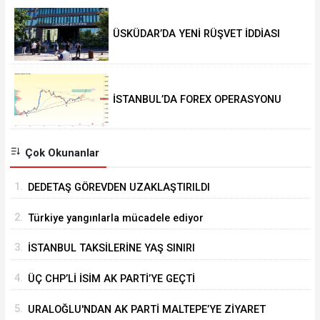
ÜSKÜDAR’DA YENİ RÜŞVET İDDİASI
İSTANBUL’DA FOREX OPERASYONU
Çok Okunanlar
1.
DEDETAŞ GÖREVDEN UZAKLAŞTIRILDI
2.
Türkiye yangınlarla mücadele ediyor
3.
İSTANBUL TAKSİLERİNE YAŞ SINIRI
4.
ÜÇ CHP’Lİ İSİM AK PARTİ’YE GEÇTİ
5.
URALOĞLU'NDAN AK PARTİ MALTEPE’YE ZİYARET