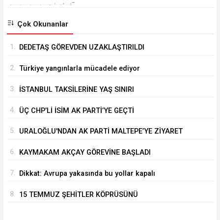
Çok Okunanlar
1.
DEDETAŞ GÖREVDEN UZAKLAŞTIRILDI
2.
Türkiye yangınlarla mücadele ediyor
3.
İSTANBUL TAKSİLERİNE YAŞ SINIRI
4.
ÜÇ CHP’Lİ İSİM AK PARTİ’YE GEÇTİ
5.
URALOĞLU'NDAN AK PARTİ MALTEPE’YE ZİYARET
6.
KAYMAKAM AKÇAY GÖREVİNE BAŞLADI
7.
Dikkat: Avrupa yakasında bu yollar kapalı
8.
15 TEMMUZ ŞEHİTLER KÖPRÜSÜNÜ
KULLANACAKLAR DİKKAT