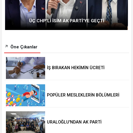
ÜÇ CHP’Lİ İSİM AK PARTİ’YE GEÇTİ
Öne Çıkanlar
İŞ BIRAKAN HEKİMİN ÜCRETİ
KESİLECEK
POPÜLER MESLEKLERİN BÖLÜMLERİ
AÇIKIYOR
URALOĞLU'NDAN AK PARTİ
MALTEPE’YE ZİYARET