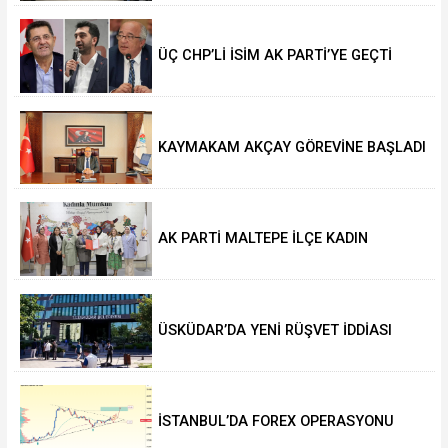
ÜÇ CHP’Lİ İSİM AK PARTİ’YE GEÇTİ
KAYMAKAM AKÇAY GÖREVİNE BAŞLADI
AK PARTİ MALTEPE İLÇE KADIN
KOLLARINDA YENİ DÖNEM
ÜSKÜDAR’DA YENİ RÜŞVET İDDİASI
İSTANBUL’DA FOREX OPERASYONU