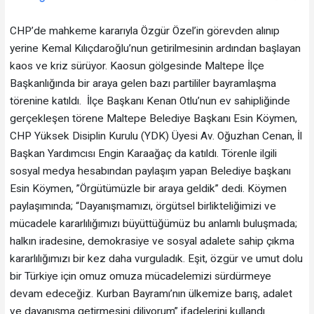
CHP’de mahkeme kararıyla Özgür Özel’in görevden alınıp
yerine Kemal Kılıçdaroğlu’nun getirilmesinin ardından başlayan
kaos ve kriz sürüyor. Kaosun gölgesinde Maltepe İlçe
Başkanlığında bir araya gelen bazı partililer bayramlaşma
törenine katıldı. İlçe Başkanı Kenan Otlu’nun ev sahipliğinde
gerçekleşen törene Maltepe Belediye Başkanı Esin Köymen,
CHP Yüksek Disiplin Kurulu (YDK) Üyesi Av. Oğuzhan Cenan, İl
Başkan Yardımcısı Engin Karaağaç da katıldı. Törenle ilgili
sosyal medya hesabından paylaşım yapan Belediye başkanı
Esin Köymen, ”Örgütümüzle bir araya geldik” dedi. Köymen
paylaşımında; “Dayanışmamızı, örgütsel birlikteliğimizi ve
mücadele kararlılığımızı büyüttüğümüz bu anlamlı buluşmada;
halkın iradesine, demokrasiye ve sosyal adalete sahip çıkma
kararlılığımızı bir kez daha vurguladık. Eşit, özgür ve umut dolu
bir Türkiye için omuz omuza mücadelemizi sürdürmeye
devam edeceğiz. Kurban Bayramı’nın ülkemize barış, adalet
ve dayanışma getirmesini diliyorum” ifadelerini kullandı.