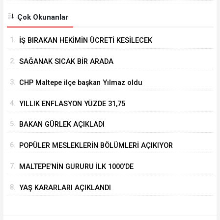
Çok Okunanlar
1.
İŞ BIRAKAN HEKİMİN ÜCRETİ KESİLECEK
2.
SAĞANAK SICAK BİR ARADA
3.
CHP Maltepe ilçe başkan Yılmaz oldu
4.
YILLIK ENFLASYON YÜZDE 31,75
5.
BAKAN GÜRLEK AÇIKLADI
6.
POPÜLER MESLEKLERİN BÖLÜMLERİ AÇIKIYOR
7.
MALTEPE’NİN GURURU İLK 1000’DE
8.
YAŞ KARARLARI AÇIKLANDI