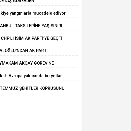
DETAŞ GÖREVDEN
AKLAŞTIRILDI
rkiye yangınlarla mücadele ediyor
TANBUL TAKSİLERİNE YAŞ SINIRI
 CHP’Lİ İSİM AK PARTİ’YE GEÇTİ
ALOĞLU'NDAN AK PARTİ
LTEPE’YE ZİYARET
YMAKAM AKÇAY GÖREVİNE
ŞLADI
kat: Avrupa yakasında bu yollar
alı
 TEMMUZ ŞEHİTLER KÖPRÜSÜNÜ
LLANACAKLAR DİKKAT