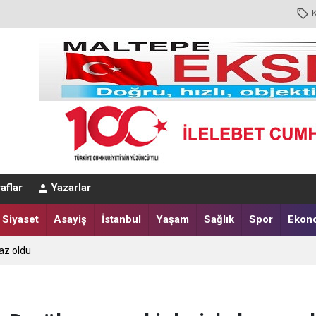
aflar
Yazarlar
Siyaset
Asayiş
İstanbul
Yaşam
Sağlık
Spor
Ekon
az oldu