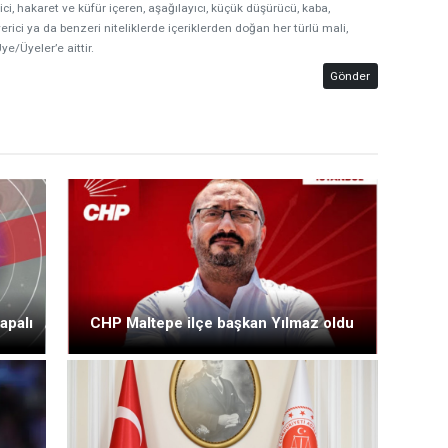
ici, hakaret ve küfür içeren, aşağılayıcı, küçük düşürücü, kaba,
erici ya da benzeri niteliklerde içeriklerden doğan her türlü mali,
ye/Üyeler’e aittir.
Gönder
apalı
CHP Maltepe ilçe başkan Yılmaz oldu