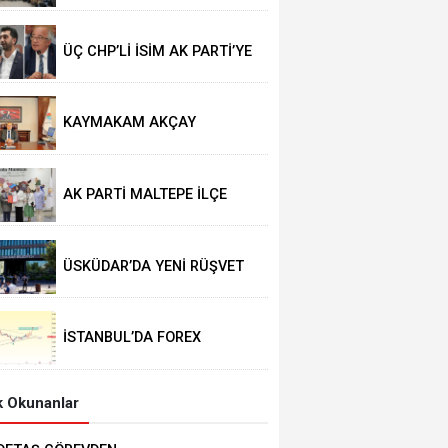
ÜÇ CHP’Lİ İSİM AK PARTİ’YE
GEÇTİ
KAYMAKAM AKÇAY
GÖREVİNE BAŞLADI
AK PARTİ MALTEPE İLÇE
KADIN KOLLARINDA YENİ
DÖNEM
ÜSKÜDAR’DA YENİ RÜŞVET
İDDİASI
İSTANBUL’DA FOREX
OPERASYONU
 Okunanlar