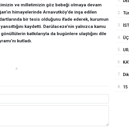
1.
DE
etimizin ve milletimizin göz bebeği olmaya devam
UZ
oğan’ın himayelerinde Arnavutköy’de inşa edilen
2.
Tü
rtlarında bir tesis olduğunu ifade ederek, kurumun
3.
İS
yansıttığını kaydetti. Darülaceze’nin yalnızca kamu
gönüllülerin katkılarıyla da bugünlere ulaştığını dile
4.
ÜÇ
ramı’nı kutladı.
5.
UR
MA
6.
KA
#
BA
7.
Dik
kap
8.
15
KU