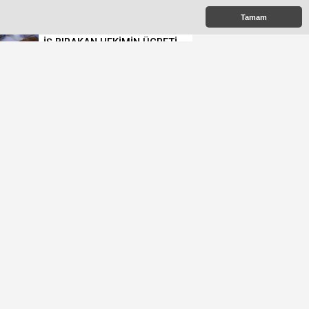
 Çıkanlar
Tamam
İŞ BIRAKAN HEKİMİN ÜCRETİ
KESİLECEK
POPÜLER MESLEKLERİN
BÖLÜMLERİ AÇIKIYOR
URALOĞLU'NDAN AK PARTİ
MALTEPE’YE ZİYARET
ÜÇ CHP’Lİ İSİM AK PARTİ’YE
GEÇTİ
KAYMAKAM AKÇAY
GÖREVİNE BAŞLADI
AK PARTİ MALTEPE İLÇE
KADIN KOLLARINDA YENİ