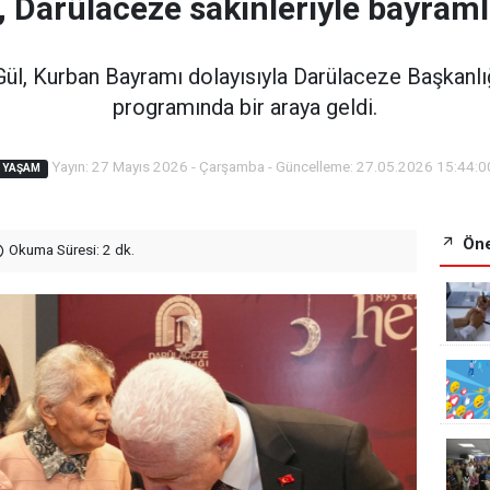
, Darülaceze sakinleriyle bayraml
Gül, Kurban Bayramı dolayısıyla Darülaceze Başkanlığ
programında bir araya geldi.
Yayın: 27 Mayıs 2026 - Çarşamba - Güncelleme: 27.05.2026 15:44:0
YAŞAM
Öne
Okuma Süresi: 2 dk.