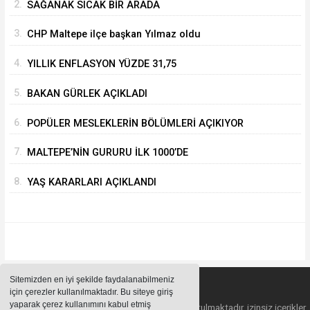
2.
SAĞANAK SICAK BİR ARADA
3.
CHP Maltepe ilçe başkan Yılmaz oldu
4.
YILLIK ENFLASYON YÜZDE 31,75
5.
BAKAN GÜRLEK AÇIKLADI
6.
POPÜLER MESLEKLERİN BÖLÜMLERİ AÇIKIYOR
7.
MALTEPE’NİN GURURU İLK 1000’DE
8.
YAŞ KARARLARI AÇIKLANDI
Sitemizden en iyi şekilde faydalanabilmeniz
için çerezler kullanılmaktadır. Bu siteye giriş
yaparak çerez kullanımını kabul etmiş
Sitemizde bulunan içeriklerin tüm hakları saklı tutulmaktadır, izinsiz içerikler