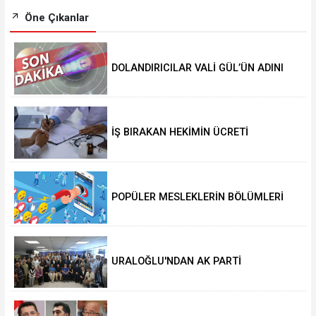
Öne Çıkanlar
DOLANDIRICILAR VALİ GÜL’ÜN ADINI
KULLANIYOR!
İŞ BIRAKAN HEKİMİN ÜCRETİ
KESİLECEK
POPÜLER MESLEKLERİN BÖLÜMLERİ
AÇIKIYOR
URALOĞLU'NDAN AK PARTİ
MALTEPE’YE ZİYARET