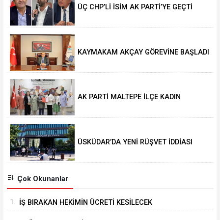
ÜÇ CHP’Lİ İSİM AK PARTİ’YE GEÇTİ
KAYMAKAM AKÇAY GÖREVİNE BAŞLADI
AK PARTİ MALTEPE İLÇE KADIN
KOLLARINDA YENİ DÖNEM
ÜSKÜDAR’DA YENİ RÜŞVET İDDİASI
Çok Okunanlar
1.
İŞ BIRAKAN HEKİMİN ÜCRETİ KESİLECEK