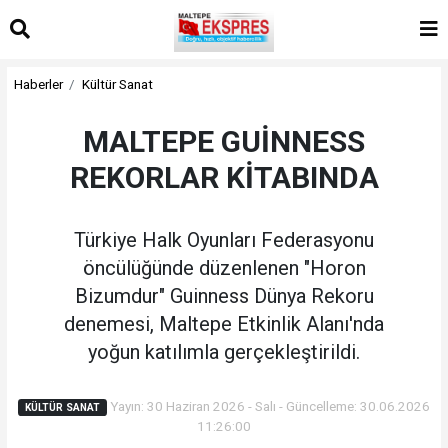
Haberler
Kültür Sanat
MALTEPE GUİNNESS
REKORLAR KİTABINDA
Türkiye Halk Oyunları Federasyonu
öncülüğünde düzenlenen "Horon
Bizumdur" Guinness Dünya Rekoru
denemesi, Maltepe Etkinlik Alanı'nda
yoğun katılımla gerçekleştirildi.
Yayın: 30 Haziran 2026 - Salı - Güncelleme: 30.06.2026
KÜLTÜR SANAT
11:26:00