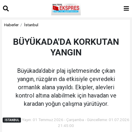
Haberler
İstanbul
BÜYÜKADA'DA KORKUTAN
YANGIN
Büyükada’dabir plaj işletmesinde çıkan
yangın, rüzgârın da etkisiyle çevredeki
ormanlık alana yayıldı. Ekipler, alevleri
kontrol altına alabilmek için havadan ve
karadan yoğun çalışma yürütüyor.
Yayın: 01 Temmuz 2026 - Çarşamba - Güncelleme: 01.07.2026
İSTANBUL
21:45:00