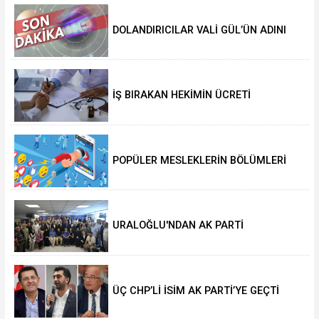
DOLANDIRICILAR VALİ GÜL’ÜN ADINI
KULLANIYOR!
İŞ BIRAKAN HEKİMİN ÜCRETİ
KESİLECEK
POPÜLER MESLEKLERİN BÖLÜMLERİ
AÇIKIYOR
URALOĞLU'NDAN AK PARTİ
MALTEPE’YE ZİYARET
ÜÇ CHP’Lİ İSİM AK PARTİ’YE GEÇTİ