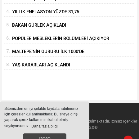
4.
YILLIK ENFLASYON YÜZDE 31,75
5.
BAKAN GÜRLEK AÇIKLADI
6.
POPÜLER MESLEKLERİN BÖLÜMLERİ AÇIKIYOR
7.
MALTEPE’NİN GURURU İLK 1000’DE
8.
YAŞ KARARLARI AÇIKLANDI
Sitemizden en iyi şekilde faydalanabilmeniz
için çerezler kullanılmaktadır. Bu siteye giriş
yaparak çerez kullanımını kabul etmiş
Sitemizde bulunan içeriklerin tüm hakları saklı tutulmaktadır, izinsiz içerikler
sayılıyorsunuz.
Daha fazla bilgi
kullanılamaz. Copyright 2020©
Tamam