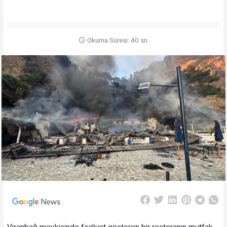
Okuma Süresi: 40 sn.
Viranbağ mevkisinde faaliyet gösteren bir restoranın mutfak