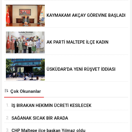
KAYMAKAM AKÇAY GÖREVİNE BAŞLADI
AK PARTİ MALTEPE İLÇE KADIN
KOLLARINDA YENİ DÖNEM
ÜSKÜDAR’DA YENİ RÜŞVET İDDİASI
Çok Okunanlar
1.
İŞ BIRAKAN HEKİMİN ÜCRETİ KESİLECEK
2.
SAĞANAK SICAK BİR ARADA
3.
CHP Maltepe ilçe başkan Yılmaz oldu