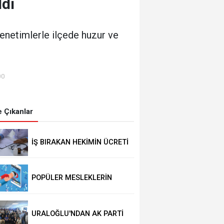
ldı
enetimlerle ilçede huzur ve
00
 Çıkanlar
İŞ BIRAKAN HEKİMİN ÜCRETİ
KESİLECEK
POPÜLER MESLEKLERİN
BÖLÜMLERİ AÇIKIYOR
URALOĞLU'NDAN AK PARTİ
MALTEPE’YE ZİYARET