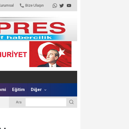
Kurumsal
Bize Ulaşın
omi
Eğitim
Diğer
Ara