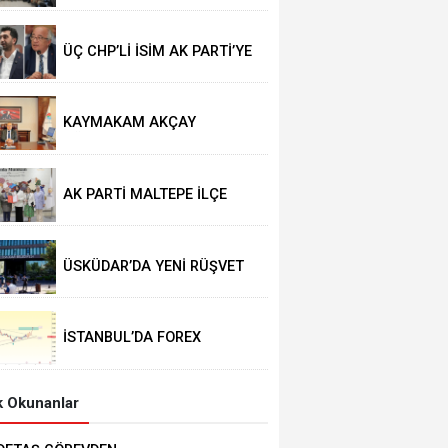
ÜÇ CHP’Lİ İSİM AK PARTİ’YE
GEÇTİ
KAYMAKAM AKÇAY
GÖREVİNE BAŞLADI
AK PARTİ MALTEPE İLÇE
KADIN KOLLARINDA YENİ
DÖNEM
ÜSKÜDAR’DA YENİ RÜŞVET
İDDİASI
İSTANBUL’DA FOREX
OPERASYONU
 Okunanlar