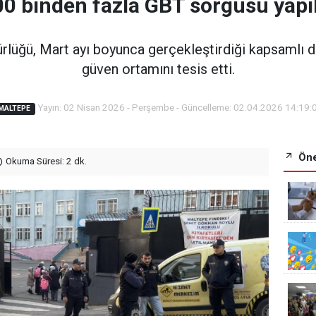
0 binden fazla GBT sorgusu yapı
lüğü, Mart ayı boyunca gerçekleştirdiği kapsamlı d
güven ortamını tesis etti.
Yayın: 02 Nisan 2026 - Perşembe - Güncelleme: 02.04.2026 14:19:
MALTEPE
Öne
Okuma Süresi: 2 dk.