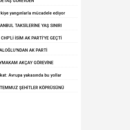
DETAŞ GÖREVDEN
AKLAŞTIRILDI
rkiye yangınlarla mücadele ediyor
TANBUL TAKSİLERİNE YAŞ SINIRI
 CHP’Lİ İSİM AK PARTİ’YE GEÇTİ
ALOĞLU'NDAN AK PARTİ
LTEPE’YE ZİYARET
YMAKAM AKÇAY GÖREVİNE
ŞLADI
kat: Avrupa yakasında bu yollar
alı
 TEMMUZ ŞEHİTLER KÖPRÜSÜNÜ
LLANACAKLAR DİKKAT