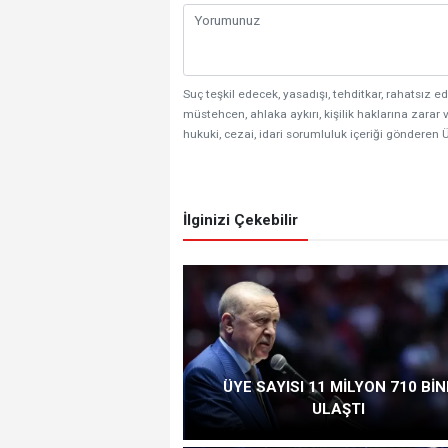
Suç teşkil edecek, yasadışı, tehditkar, rahatsız ed
müstehcen, ahlaka aykırı, kişilik haklarına zarar v
hukuki, cezai, idari sorumluluk içeriği gönderen Ü
İlginizi Çekebilir
ÜYE SAYISI 11 MİLYON 710 BİN
ULAŞTI