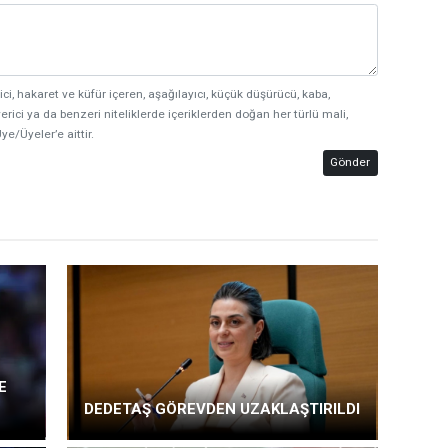
ici, hakaret ve küfür içeren, aşağılayıcı, küçük düşürücü, kaba,
erici ya da benzeri niteliklerde içeriklerden doğan her türlü mali,
ye/Üyeler’e aittir.
Gönder
E
DEDETAŞ GÖREVDEN UZAKLAŞTIRILDI