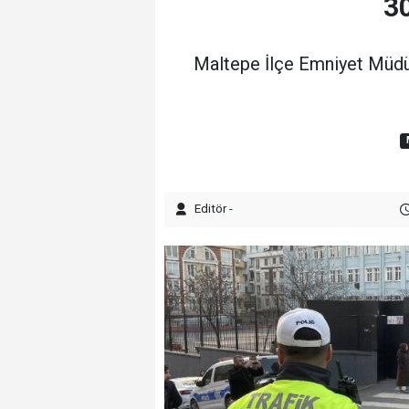
30
Maltepe İlçe Emniyet Müdür
Editör -