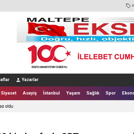
aflar
Yazarlar
Siyaset
Asayiş
İstanbul
Yaşam
Sağlık
Spor
Ekon
az oldu