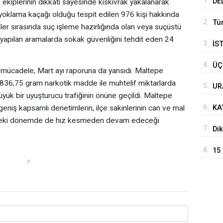
1.
DE
 ekiplerinin dikkati sayesinde kıskıvrak yakalanarak
e yoklama kaçağı olduğu tespit edilen 976 kişi hakkında
UZ
2.
Tü
mler sırasında suç işleme hazırlığında olan veya suçüstü
 yapılan aramalarda sokak güvenliğini tehdit eden 24
3.
İS
4.
ÜÇ
rlı mücadele, Mart ayı raporuna da yansıdı. Maltepe
 836,75 gram narkotik madde ile muhtelif miktarlarda
5.
UR
büyük bir uyuşturucu trafiğinin önüne geçildi. Maltepe
MA
6.
KA
niş kapsamlı denetimlerin, ilçe sakinlerinin can ve mal
deki dönemde de hız kesmeden devam edeceği
BA
7.
Dik
kap
8.
15
#
KU