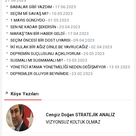
BABALAR GİBİ YAZDIM -
17.06.2023
SEÇİM Mİ SAVAŞ MI? -
10.05.2023
1 MAYIS GÜNÜYDÜ -
01.05.2023
SEN NE KADAR ŞEKERSİN -
20.04.2023
MARAŞ'TAN BİR HABER GELDİ -
17.04.2023
SEÇİM ÖNCESİ BİR DOST UYARISI -
09.04.2023
İKİ KULAK BİR AĞIZ DİNLE BE YAVRUCAĞIZ -
02.04.2023
DEPREMİN SUÇLUSUNU AÇIKLIYORUM -
20.03.2023
SUSMALI MI SUSMAMALI MI? -
15.03.2023
YÖNETİCİ ATAMA YÖNETMELİĞİ NEDEN DEĞİŞMİYOR -
13.03.2023
DEPREMLER OLUYOR BEYNİMDE -
23.02.2023
Köşe Yazıları
Cengiz Doğan STRATEJİK ANALİZ
VİZYONSUZ KOLTUK OLMAZ