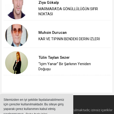
Ziya Gökalp
MARMARA’DA GÖNÜLLÜLÜĞÜN SIFIR
NOKTASI
Muhsin Durucan
KAR VE TİPİNİN BENDEKİ DERİN İZLERİ
Tülin Taylan Sezer
“İçim Yanar” Bir Şarkının Yeniden
Doğuşu
Sitemizden en iyi şekilde faydalanabilmeniz
için çerezler kullanılmaktadır. Bu siteye giriş
yaparak çerez kullanımını kabul etmiş
Sitemizde bulunan içeriklerin tüm hakları saklı tutulmaktadır, izinsiz içerikler