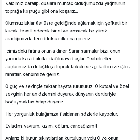
Kalbimiz daralıp, dualara muhtaç olduğumuzda yağmurun
toprağa koştuğu gibi ona koşarız…
Olumsuzluklar üst üste geldiğinde ağlamak için şefkatli bir
kucak, teselli edecek bir el ve sımsıcak bir yürek
aradığımızda tereddütsüz ilk ona gideriz.
İçimizdeki fırtına onunla diner. Sarar sarmalar bizi, onun
yanında kara bulutlar dağılmaya başlar. O sihirli eller
saçlarımızda dolaştıkça toprak kokulu sevgi kalbimize işler;
rahatlar, kendimize geliriz.
O güç ve sevinçle tekrar hayata tutunuruz. O kutsal ve özel
sevginin her an özlemini duyarak dünyanın dertleriyle
boğuşmaktan bitap düşeriz.
Her yorgunluk kulağımıza fısıldanan sözlerle kaybolur:
Evladım, yavrum, kızım, oğlum, cancağızım!!
Anlarız ki bütün sıkıntılardan kurtuluşun yolu O ve onun