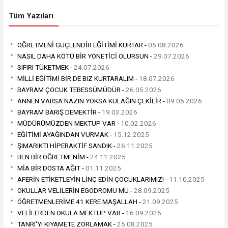
Tüm Yazıları
ÖĞRETMENİ GÜÇLENDİR EĞİTİMİ KURTAR -
05.08.2026
NASIL DAHA KÖTÜ BİR YÖNETİCİ OLURSUN -
29.07.2026
SIFIRI TÜKETMEK -
24.07.2026
MİLLİ EĞİTİMİ BİR DE BIZ KURTARALIM -
18.07.2026
BAYRAM ÇOCUK TEBESSÜMÜDÜR -
26.05.2026
‎ANNEN VARSA NAZIN YOKSA KULAĞIN ÇEKİLİR -
09.05.2026
BAYRAM BARIŞ DEMEKTİR -
19.03.2026
MÜDÜRÜMÜZDEN MEKTUP VAR -
10.02.2026
EĞİTİMİ AYAĞINDAN VURMAK -
15.12.2025
ŞIMARIKTI HİPERAKTİF SANDIK -
26.11.2025
BEN BİR ÖĞRETMENİM -
24.11.2025
MİA BİR DOSTA AĞIT -
01.11.2025
AFERİN ETİKETLEYİN LİNÇ EDİN ÇOCUKLARIMIZI -
11.10.2025
OKULLAR VELİLERİN EGODROMU MU -
28.09.2025
ÖĞRETMENLERİME 41 KERE MAŞALLAH -
21.09.2025
VELİLERDEN OKULA MEKTUP VAR -
16.09.2025
TANRI'YI KIYAMETE ZORLAMAK -
25.08.2025