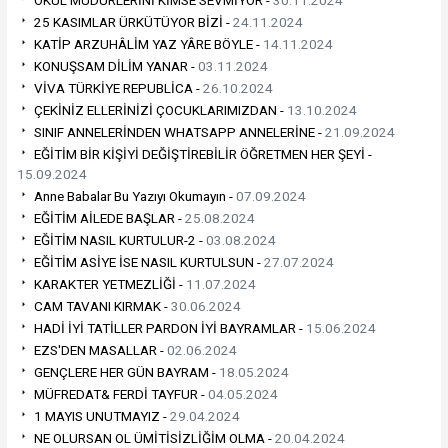
25 KASIMLAR ÜRKÜTÜYOR BİZİ -
24.11.2024
KATİP ARZUHÂLİM YAZ YÂRE BÖYLE -
14.11.2024
KONUŞSAM DİLİM YANAR -
03.11.2024
VİVA TÜRKİYE REPUBLİCA -
26.10.2024
ÇEKİNİZ ELLERİNİZİ ÇOCUKLARIMIZDAN -
13.10.2024
SINIF ANNELERİNDEN WHATSAPP ANNELERİNE -
21.09.2024
EĞİTİM BİR KİŞİYİ DEĞİŞTİREBİLİR ÖĞRETMEN HER ŞEYİ -
15.09.2024
Anne Babalar Bu Yazıyı Okumayın -
07.09.2024
EĞİTİM AİLEDE BAŞLAR -
25.08.2024
EĞİTİM NASIL KURTULUR-2 -
03.08.2024
EĞİTİM ASİYE İSE NASIL KURTULSUN -
27.07.2024
KARAKTER YETMEZLİĞİ -
11.07.2024
CAM TAVANI KIRMAK -
30.06.2024
HADİ İYİ TATİLLER PARDON İYİ BAYRAMLAR -
15.06.2024
EZS'DEN MASALLAR -
02.06.2024
GENÇLERE HER GÜN BAYRAM -
18.05.2024
MÜFREDAT& FERDİ TAYFUR -
04.05.2024
1 MAYIS UNUTMAYIZ -
29.04.2024
NE OLURSAN OL ÜMİTİSİZLİĞİM OLMA -
20.04.2024