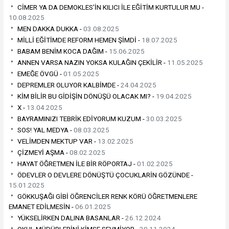
CİMER YA DA DEMOKLES'İN KILICI İLE EĞİTİM KURTULUR MU -
10.08.2025
MEN DAKKA DUKKA -
03.08.2025
MİLLİ EĞİTİMDE REFORM HEMEN ŞİMDİ -
18.07.2025
BABAM BENİM KOCA DAĞIM -
15.06.2025
ANNEN VARSA NAZIN YOKSA KULAĞIN ÇEKİLİR -
11.05.2025
EMEĞE ÖVGÜ -
01.05.2025
DEPREMLER OLUYOR KALBİMDE -
24.04.2025
KİM BİLİR BU GİDİŞİN DÖNÜŞÜ OLACAK MI? -
19.04.2025
X -
13.04.2025
BAYRAMINIZI TEBRİK EDİYORUM KUZUM -
30.03.2025
SOS! YAL MEDYA -
08.03.2025
VELİMDEN MEKTUP VAR -
13.02.2025
ÇİZMEYİ AŞMA -
08.02.2025
HAYAT ÖĞRETMEN İLE BİR RÖPORTAJ -
01.02.2025
ÖDEVLER O DEVLERE DÖNÜŞTÜ ÇOCUKLARİN GÖZÜNDE -
15.01.2025
GÖKKUŞAĞI GİBİ ÖĞRENCİLER RENK KÖRÜ ÖĞRETMENLERE
EMANET EDİLMESİN -
06.01.2025
YÜKSELİRKEN DALINA BASANLAR -
26.12.2024
OKUL MÜDÜRLERİNİ KİMSE SEVMİYOR -
30.11.2024