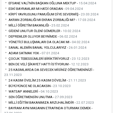
EFSANE VALİ'NİN BAŞKAN OĞLUNA MEKTUP -
15.04.2024
ESKİ BAYRAMLAR MI HA'Dİ ORADAN -
09.04.2024
KİRPİ YAVRUSUNU PAMUĞUM DİYE SEVERMİŞ -
23.03.2024
AKRAN ZORBALIĞI MI EKRAN ZORBALIĞI MI? -
17.03.2024
MİLLİ ÖĞRETİM BAKANLIĞI -
25.02.2024
GİDENİ UNUTUR ÖLENİ GÖMERLER -
10.02.2024
DEPREMLER OLUYOR BEYNİMDE -
06.02.2024
YÖNETİCİ BULUŞMALARI DA OLACAK MI -
04.02.2024
SANAL ALEMİN BANAL YOLCULARIYIZ -
26.01.2024
ADAM SATMAK YOK -
07.01.2024
ÇOCUK TEBESSÜMLERİ BİRİKTİRİYORUZ -
23.12.2023
BEN DE VELİ ŞİKAYET HATTI İSTİYORUM -
12.12.2023
25 KASIMLARDA DA SEVECEK MİSİNİZ ÖĞRETMENİNİZİ -
23.11.2023
24 KASIM ÖVELİM 25 KASIM DÖVELİM -
21.11.2023
BÜYÜYÜNCE NE OLACAKSIN -
23.10.2023
WATSAP ANNELERİ -
04.10.2023
SEN ÖĞRETMENSİN UNUTMA -
27.09.2023
MİLLİ EĞİTİM BAKANIMIZA ARZUHALİMDİR -
22.07.2023
BAYRAM AYNI MASANIN ETRAFINDA OTURMAK DEMEK -
27.06.2023