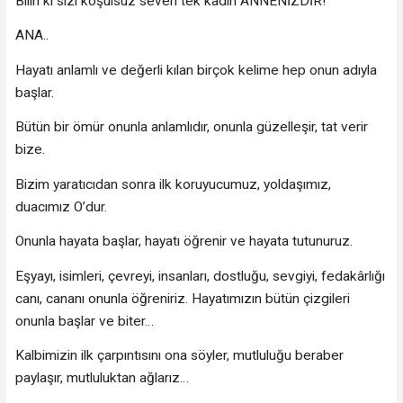
Bilin ki sizi koşulsuz seven tek kadın ANNENİZDİR!
ANA..
Hayatı anlamlı ve değerli kılan birçok kelime hep onun adıyla
başlar.
Bütün bir ömür onunla anlamlıdır, onunla güzelleşir, tat verir
bize.
Bizim yaratıcıdan sonra ilk koruyucumuz, yoldaşımız,
duacımız O’dur.
Onunla hayata başlar, hayatı öğrenir ve hayata tutunuruz.
Eşyayı, isimleri, çevreyi, insanları, dostluğu, sevgiyi, fedakârlığı
canı, cananı onunla öğreniriz. Hayatımızın bütün çizgileri
onunla başlar ve biter…
Kalbimizin ilk çarpıntısını ona söyler, mutluluğu beraber
paylaşır, mutluluktan ağlarız…