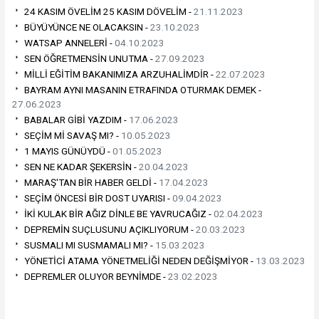
24 KASIM ÖVELİM 25 KASIM DÖVELİM -
21.11.2023
BÜYÜYÜNCE NE OLACAKSIN -
23.10.2023
WATSAP ANNELERİ -
04.10.2023
SEN ÖĞRETMENSİN UNUTMA -
27.09.2023
MİLLİ EĞİTİM BAKANIMIZA ARZUHALİMDİR -
22.07.2023
BAYRAM AYNI MASANIN ETRAFINDA OTURMAK DEMEK -
27.06.2023
BABALAR GİBİ YAZDIM -
17.06.2023
SEÇİM Mİ SAVAŞ MI? -
10.05.2023
1 MAYIS GÜNÜYDÜ -
01.05.2023
SEN NE KADAR ŞEKERSİN -
20.04.2023
MARAŞ'TAN BİR HABER GELDİ -
17.04.2023
SEÇİM ÖNCESİ BİR DOST UYARISI -
09.04.2023
İKİ KULAK BİR AĞIZ DİNLE BE YAVRUCAĞIZ -
02.04.2023
DEPREMİN SUÇLUSUNU AÇIKLIYORUM -
20.03.2023
SUSMALI MI SUSMAMALI MI? -
15.03.2023
YÖNETİCİ ATAMA YÖNETMELİĞİ NEDEN DEĞİŞMİYOR -
13.03.2023
DEPREMLER OLUYOR BEYNİMDE -
23.02.2023