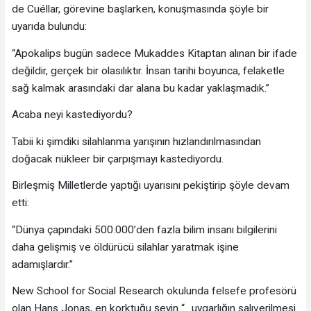
de Cuéllar, görevine başlarken, konuşmasında şöyle bir
uyarıda bulundu:
“Apokalips bugün sadece Mukaddes Kitaptan alınan bir ifade
değildir, gerçek bir olasılıktır. İnsan tarihi boyunca, felaketle
sağ kalmak arasındaki dar alana bu kadar yaklaşmadık.”
Acaba neyi kastediyordu?
Tabii ki şimdiki silahlanma yarışının hızlandırılmasından
doğacak nükleer bir çarpışmayı kastediyordu.
Birleşmiş Milletlerde yaptığı uyarısını pekiştirip şöyle devam
etti:
“Dünya çapındaki 500.000’den fazla bilim insanı bilgilerini
daha gelişmiş ve öldürücü silahlar yaratmak işine
adamışlardır.”
New School for Social Research okulunda felsefe profesörü
olan Hans Jonas, en korktuğu şeyin “…uygarlığın salıverilmesi