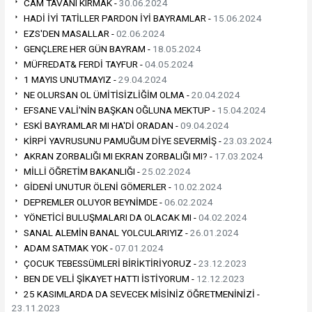
CAM TAVANI KIRMAK -
30.06.2024
HADİ İYİ TATİLLER PARDON İYİ BAYRAMLAR -
15.06.2024
EZS'DEN MASALLAR -
02.06.2024
GENÇLERE HER GÜN BAYRAM -
18.05.2024
MÜFREDAT& FERDİ TAYFUR -
04.05.2024
1 MAYIS UNUTMAYIZ -
29.04.2024
NE OLURSAN OL ÜMİTİSİZLİĞİM OLMA -
20.04.2024
EFSANE VALİ'NİN BAŞKAN OĞLUNA MEKTUP -
15.04.2024
ESKİ BAYRAMLAR MI HA'Dİ ORADAN -
09.04.2024
KİRPİ YAVRUSUNU PAMUĞUM DİYE SEVERMİŞ -
23.03.2024
AKRAN ZORBALIĞI MI EKRAN ZORBALIĞI MI? -
17.03.2024
MİLLİ ÖĞRETİM BAKANLIĞI -
25.02.2024
GİDENİ UNUTUR ÖLENİ GÖMERLER -
10.02.2024
DEPREMLER OLUYOR BEYNİMDE -
06.02.2024
YÖNETİCİ BULUŞMALARI DA OLACAK MI -
04.02.2024
SANAL ALEMİN BANAL YOLCULARIYIZ -
26.01.2024
ADAM SATMAK YOK -
07.01.2024
ÇOCUK TEBESSÜMLERİ BİRİKTİRİYORUZ -
23.12.2023
BEN DE VELİ ŞİKAYET HATTI İSTİYORUM -
12.12.2023
25 KASIMLARDA DA SEVECEK MİSİNİZ ÖĞRETMENİNİZİ -
23.11.2023