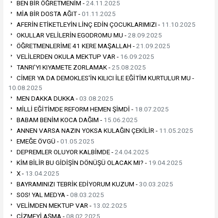
BEN BİR ÖĞRETMENİM -
24.11.2025
MİA BİR DOSTA AĞIT -
01.11.2025
AFERİN ETİKETLEYİN LİNÇ EDİN ÇOCUKLARIMIZI -
11.10.2025
OKULLAR VELİLERİN EGODROMU MU -
28.09.2025
ÖĞRETMENLERİME 41 KERE MAŞALLAH -
21.09.2025
VELİLERDEN OKULA MEKTUP VAR -
16.09.2025
TANRI'YI KIYAMETE ZORLAMAK -
25.08.2025
CİMER YA DA DEMOKLES'İN KILICI İLE EĞİTİM KURTULUR MU -
10.08.2025
MEN DAKKA DUKKA -
03.08.2025
MİLLİ EĞİTİMDE REFORM HEMEN ŞİMDİ -
18.07.2025
BABAM BENİM KOCA DAĞIM -
15.06.2025
ANNEN VARSA NAZIN YOKSA KULAĞIN ÇEKİLİR -
11.05.2025
EMEĞE ÖVGÜ -
01.05.2025
DEPREMLER OLUYOR KALBİMDE -
24.04.2025
KİM BİLİR BU GİDİŞİN DÖNÜŞÜ OLACAK MI? -
19.04.2025
X -
13.04.2025
BAYRAMINIZI TEBRİK EDİYORUM KUZUM -
30.03.2025
SOS! YAL MEDYA -
08.03.2025
VELİMDEN MEKTUP VAR -
13.02.2025
ÇİZMEYİ AŞMA -
08.02.2025