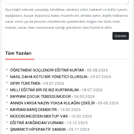
Suç teşkil edecek, yasadışı, tehditkar, rahatsız edici, hakaret ve küfür içeren,
aşağılayıcı, küçük düşürücü, kaba, müstehcen, ahlaka aykırı, kişilik haklarına
zarar verici ya da benzeri niteliklerde içeriklerden doğan her türlü mali,
hukuki, cezai, idari sorumluluk içeriği gönderen Üye/Üyeler’e aittir.
Gönder
Tüm Yazıları
ÖĞRETMENİ GÜÇLENDİR EĞİTİMİ KURTAR -
05.08.2026
NASIL DAHA KÖTÜ BİR YÖNETİCİ OLURSUN -
29.07.2026
SIFIRI TÜKETMEK -
24.07.2026
MİLLİ EĞİTİMİ BİR DE BIZ KURTARALIM -
18.07.2026
BAYRAM ÇOCUK TEBESSÜMÜDÜR -
26.05.2026
‎ANNEN VARSA NAZIN YOKSA KULAĞIN ÇEKİLİR -
09.05.2026
BAYRAM BARIŞ DEMEKTİR -
19.03.2026
MÜDÜRÜMÜZDEN MEKTUP VAR -
10.02.2026
EĞİTİMİ AYAĞINDAN VURMAK -
15.12.2025
ŞIMARIKTI HİPERAKTİF SANDIK -
26.11.2025