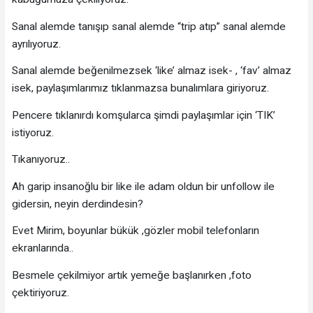
Sanal alemde tanışıp sanal alemde “trip atıp” sanal alemde
ayrılıyoruz.
Sanal alemde beğenilmezsek ‘like’ almaz isek- , ‘fav’ almaz
isek, paylaşımlarımız tıklanmazsa bunalımlara giriyoruz.
Pencere tıklanırdı komşularca şimdi paylaşımlar için ‘TIK’
istiyoruz.
Tıkanıyoruz..
Ah garip insanoğlu bir like ile adam oldun bir unfollow ile
gidersin, neyin derdindesin?
Evet Mirim, boyunlar bükük ,gözler mobil telefonların
ekranlarında..
Besmele çekilmiyor artık yemeğe başlanırken ,foto
çektiriyoruz.