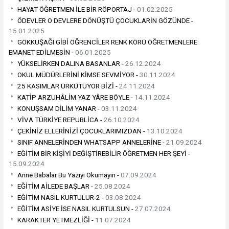
HAYAT ÖĞRETMEN İLE BİR RÖPORTAJ -
01.02.2025
ÖDEVLER O DEVLERE DÖNÜŞTÜ ÇOCUKLARİN GÖZÜNDE -
15.01.2025
GÖKKUŞAĞI GİBİ ÖĞRENCİLER RENK KÖRÜ ÖĞRETMENLERE
EMANET EDİLMESİN -
06.01.2025
YÜKSELİRKEN DALINA BASANLAR -
26.12.2024
OKUL MÜDÜRLERİNİ KİMSE SEVMİYOR -
30.11.2024
25 KASIMLAR ÜRKÜTÜYOR BİZİ -
24.11.2024
KATİP ARZUHÂLİM YAZ YÂRE BÖYLE -
14.11.2024
KONUŞSAM DİLİM YANAR -
03.11.2024
VİVA TÜRKİYE REPUBLİCA -
26.10.2024
ÇEKİNİZ ELLERİNİZİ ÇOCUKLARIMIZDAN -
13.10.2024
SINIF ANNELERİNDEN WHATSAPP ANNELERİNE -
21.09.2024
EĞİTİM BİR KİŞİYİ DEĞİŞTİREBİLİR ÖĞRETMEN HER ŞEYİ -
15.09.2024
Anne Babalar Bu Yazıyı Okumayın -
07.09.2024
EĞİTİM AİLEDE BAŞLAR -
25.08.2024
EĞİTİM NASIL KURTULUR-2 -
03.08.2024
EĞİTİM ASİYE İSE NASIL KURTULSUN -
27.07.2024
KARAKTER YETMEZLİĞİ -
11.07.2024