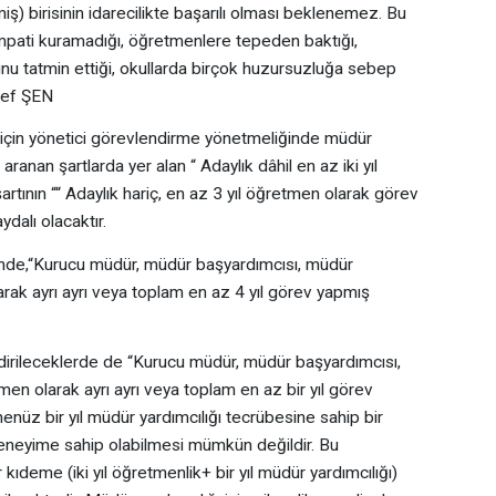
 birisinin idarecilikte başarılı olması beklenemez. Bu
mpati kuramadığı, öğretmenlere tepeden baktığı,
nu tatmin ettiği, okullarda birçok huzursuzluğa sebep
ref ŞEN
için yönetici görevlendirme yönetmeliğinde müdür
ranan şartlarda yer alan “ Adaylık dâhil en az iki yıl
tının ““ Adaylık hariç, en az 3 yıl öğretmen olarak görev
dalı olacaktır.
inde,“Kurucu müdür, müdür başyardımcısı, müdür
rak ayrı ayrı veya toplam en az 4 yıl görev yapmış
irileceklerde de “Kurucu müdür, müdür başyardımcısı,
en olarak ayrı ayrı veya toplam en az bir yıl görev
 henüz bir yıl müdür yardımcılığı tecrübesine sahip bir
 deneyime sahip olabilmesi mümkün değildir. Bu
r kıdeme (iki yıl öğretmenlik+ bir yıl müdür yardımcılığı)