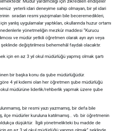
ilmektedir. Müdür yardımcılığı için zikredilen endişeler
henüz yeterli idari deneyime sahip olmayan, bir yıl idari
inin sıradan resmi yazışmaları bile beceremedikleri,
in yanlış uygulamalar yaptıkları, okullarında huzur ortamı
 Bu nedenlerle yönetmeliğin mezkûr maddesi “Kurucu
mcısı ve müdür yetkili öğretmen olarak ayrı ayrı veya
şeklinde değiştirilmesi behemehâl faydalı olacaktır.
k için en az 3 yıl okul müdürlüğü yapmış olmak şartı
 dönen bir başka konu da şube müdürlüğüdür.
öre 4 yıl kıdemi olan her öğretmen şube müdürlüğü
ce okul müdürüne liderlik/rehberlik yapmak üzere şube
ulunmamış, bir resmi yazı yazmamış, bir defa bile
, ilçe müdürler kuruluna katılmamış… vb. bir öğretmenin
 oldukça düşüktür. İlgili yönetmelikteki bu madde de
çin en az 3 yıl okul müdürlüğü yapmış olmak” şeklinde