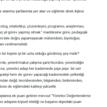
tanma şartlarında yer alan ve eğitimle direk ilişkisi
og, istatistikçi, çözümleyici, programcı, araştırmacı,
ç yıl görev yapmış olmak." maddesine göre, pedagojik
nı bile doğru yapamayacak mühendisin, biyoloğun,
nı verilmemelidir.
n bir kişinin iyi bir usta olduğu görülmüş şey midir?
e, yeterli/makul çalışma şartı/tecrübe, yöneticiliğin
izse, yönetici adayı her kademede pişe pişe bir üst
atiyi hem de görev yapacağı kademedeki yetkinliği
ndan değil, tecrübesinden, bilgisinden, birikiminden,
icisi de eğitimdeki kaliteyi yükseltir.
aylarına ek puan getiren mevcut “Yönetici Değerlendirme
i adayının kişisel niteliği ve başarısı dışındaki puan