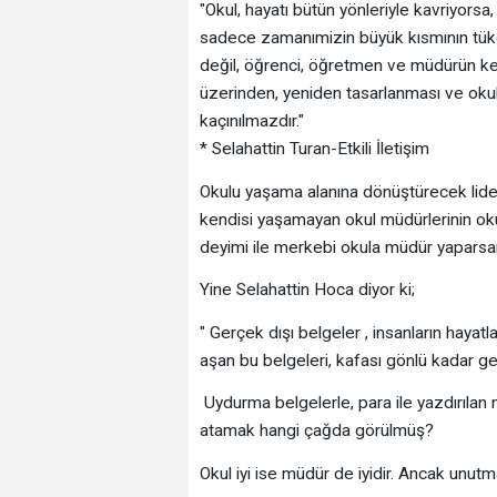
"Okul, hayatı bütün yönleriyle kavriyorsa,
sadece zamanımizin büyük kısmının tüket
değil, öğrenci, öğretmen ve müdürün kend
üzerinden, yeniden tasarlanması ve okul
kaçınılmazdır."
* Selahattin Turan-Etkili İletişim
Okulu yaşama alanına dönüştürecek lide
kendisi yaşamayan okul müdürlerinin oku
deyimi ile merkebi okula müdür yaparsan
Yine Selahattin Hoca diyor ki;
" Gerçek dışı belgeler , insanların hayatl
aşan bu belgeleri, kafası gönlü kadar geni
Uydurma belgelerle, para ile yazdırılan m
atamak hangi çağda görülmüş?
Okul iyi ise müdür de iyidir. Ancak unut