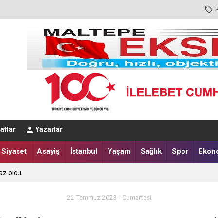
aflar
Yazarlar
Siyaset
Asayiş
İstanbul
Yaşam
Sağlık
Spor
Ekon
az oldu
22 Temmuz 2023 - Cumartesi