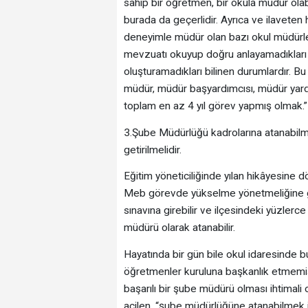
sahip bir öğretmen, bir okula müdür olab
burada da geçerlidir. Ayrıca ve ilaveten 
deneyimle müdür olan bazı okul müdürler
mevzuatı okuyup doğru anlayamadıkları iç
oluşturamadıkları bilinen durumlardır.
müdür, müdür başyardımcısı, müdür yardı
toplam en az 4 yıl görev yapmış olmak.” 
3.Şube Müdürlüğü kadrolarına atanabilme
getirilmelidir.
Eğitim yöneticiliğinde yılan hikâyesine
Meb görevde yükselme yönetmeliğine g
sınavına girebilir ve ilçesindeki yüzler
müdürü olarak atanabilir.
Hayatında bir gün bile okul idaresinde b
öğretmenler kuruluna başkanlık etmemiş
başarılı bir şube müdürü olması ihtimali
acilen, “şube müdürlüğüne atanabilmek i