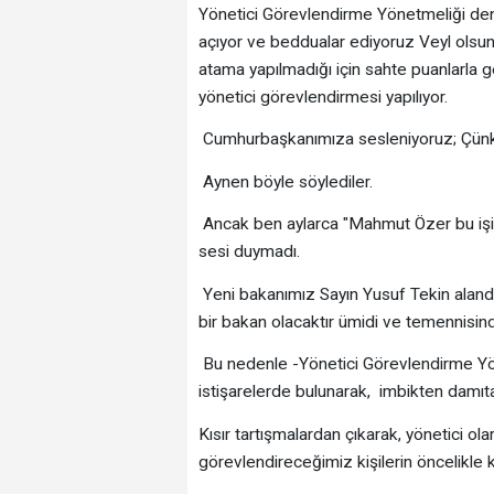
Yönetici Görevlendirme Yönetmeliği denen 
açıyor ve beddualar ediyoruz Veyl olsun di
atama yapılmadığı için sahte puanlarla g
yönetici görevlendirmesi yapılıyor.
Cumhurbaşkanımıza sesleniyoruz; Çünkü 
Aynen böyle söylediler.
Ancak ben aylarca "Mahmut Özer bu iş
sesi duymadı.
Yeni bakanımız Sayın Yusuf Tekin alandan
bir bakan olacaktır ümidi ve temennisin
Bu nedenle -Yönetici Görevlendirme Yönetm
istişarelerde bulunarak, imbikten damıta
Kısır tartışmalardan çıkarak, yönetici ol
görevlendireceğimiz kişilerin öncelikle ke