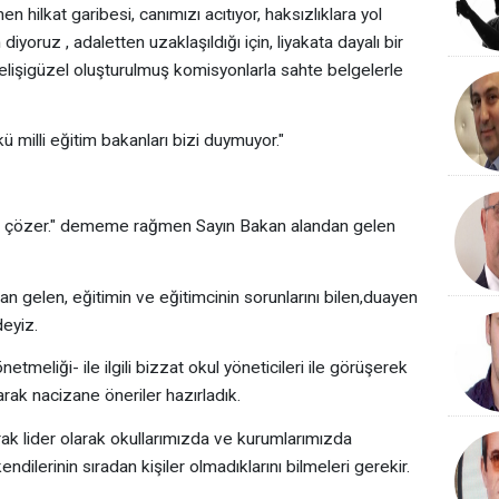
hilkat garibesi, canımızı acıtıyor, haksızlıklara yol
yoruz , adaletten uzaklaşıldığı için, liyakata dayalı bir
elişigüzel oluşturulmuş komisyonlarla sahte belgelerle
milli eğitim bakanları bizi duymuyor."
i çözer." dememe rağmen Sayın Bakan alandan gelen
 gelen, eğitimin ve eğitimcinin sorunlarını bilen,duayen
deyiz.
eliği- ile ilgili bizzat okul yöneticileri ile görüşerek
rak nacizane öneriler hazırladık.
arak lider olarak okullarımızda ve kurumlarımızda
ndilerinin sıradan kişiler olmadıklarını bilmeleri gerekir.