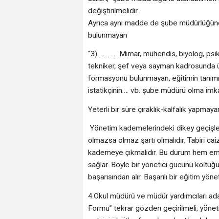
değiştirilmelidir.
Ayrıca aynı madde de şube müdürlüğüne a
bulunmayan
“3) ………. Mimar, mühendis, biyolog, psikol
tekniker, şef veya sayman kadrosunda ü
formasyonu bulunmayan, eğitimin tanımı
istatikçinin…. vb. şube müdürü olma imka
Yeterli bir süre çıraklık-kalfalık yapmaya
Yönetim kademelerindeki dikey geçişlerd
olmazsa olmaz şartı olmalıdır. Tabiri ca
kademeye çıkmalıdır. Bu durum hem emp
sağlar. Böyle bir yönetici gücünü koltuğu
başarısından alır. Başarılı bir eğitim yönet
4.Okul müdürü ve müdür yardımcıları ad
Formu” tekrar gözden geçirilmeli, yönetic