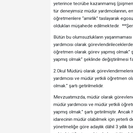
yeterince tecrübe kazanmamış (pişmemiş)
tür deneyimsiz müdür yardımcılarının, e
öğretmenlere “amirlik” taslayarak egosu
oldukları müşahede edilmektedir. **Şe
Bütün bu olumsuzlukların yaşanmaması 
yardımcısı olarak görevlendirileceklerde a
öğretmen olarak görev yapmış olmak” şar
yapmış olmak” şeklinde değiştirilmesi fay
2.Okul Müdürü olarak görevlendirmeler
yardımcısı ve müdür yetkili öğretmen ola
olmak.” şartı getirilmelidir.
Mevzuatımızda, müdür olarak görevlend
müdür yardımcısı ve müdür yetkili öğretm
yapmış olmak.” şartı getirilmiştir. Ancak
idarecinin müdür olabilmek için yeterli
yönetmeliğe göre adaylık dâhil 3 yıllık bi