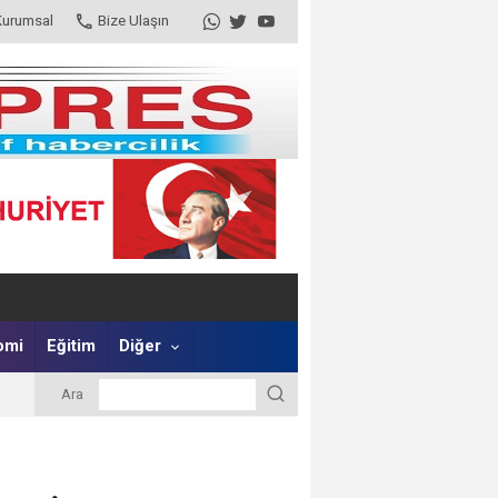
Kurumsal
Bize Ulaşın
omi
Eğitim
Diğer
Ara