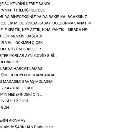
E SU KENDİNİ NERDE SANDI
A'NIN TİTREDİĞİ GERÇEK
R: YA BİNECEKSİNİZ YA DA BAKIP KALACAKSINIZ
RECİLİK Mİ BU YOKSA KASAYI DOLDURMA SANATI MI
ELE KESTİK, KEP ATTIK, KINA YAKTIK… SIRADA NE
LÜLÜK MESAİSİ BAŞLADI
R VALİ: ‎GÖKMEN ÇİÇEK ‎
RUM. ÇÖZÜM GOBELLER.
ÖSTERİYORLAR AYNI COVİD GİBİ…
DEDİKLERİ…
ANLARDA HARCATILAMAZ
EŞİM, ÇÜRÜYEN VİCDANLARDA!
IŞ MASASIMI SAVAŞ MOLASIMI
E? KAYSERİLİLERDE
’IN HEDEFİNDEKİ ÇİN ...
N GİZLİ ZEHİRİ
I GÜN…
LERİN ARINMASI
akale’de ŞARK HAN Bodrumları!