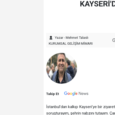
KAYSERİ'D
Yazar - Mehmet Talaslı
KURUMSAL GELİŞİM MİMARI
Takip Et
‎İstanbul'dan kalkıp Kayseri'ye bir ziyare
soruşturayım, şehrin nabzını tutayım. Ç