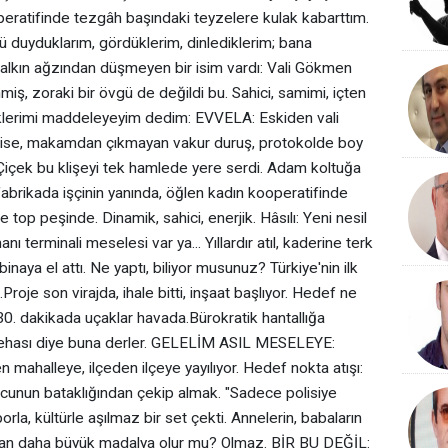
operatifinde tezgâh başındaki teyzelere kulak kabarttım.
kü duyduklarım, gördüklerim, dinlediklerim; bana
Halkın ağzından düşmeyen bir isim vardı: Vali Gökmen
iş, zoraki bir övgü de değildi bu. Sahici, samimi, içten
klerimi maddeleyeyim dedim: ‎EVVELA: Eskiden vali
elbise, makamdan çıkmayan vakur duruş, protokolde boy
Çiçek bu klişeyi tek hamlede yere serdi. Adam koltuğa
brikada işçinin yanında, öğlen kadın kooperatifinde
op peşinde. Dinamik, sahici, enerjik. Hâsılı: Yeni nesil
nı terminali meselesi var ya... Yıllardır atıl, kaderine terk
inaya el attı. Ne yaptı, biliyor musunuz? Türkiye'nin ilk
.Proje son virajda, ihale bitti, inşaat başlıyor. Hedef ne
30. dakikada uçaklar havada.Bürokratik hantallığa
k dehası diye buna derler. ‎GELELİM ASIL MESELEYE:
n mahalleye, ilçeden ilçeye yayılıyor. Hedef nokta atışı:
cunun bataklığından çekip almak. "Sadece polisiye
rla, kültürle aşılmaz bir set çekti. Annelerin, babaların
undan daha büyük madalya olur mu? Olmaz. ‎BİR BU DEĞİL: