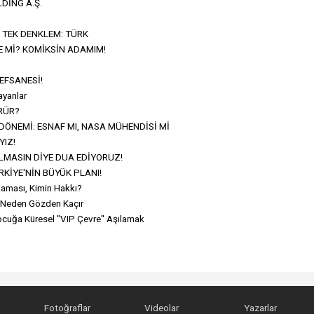
DİNG A.Ş.
TEK DENKLEM: TÜRK
 Mİ? KOMİKSİN ADAMIM!
 EFSANESİ!
ayanlar
RÜR?
DÖNEMİ: ESNAF MI, NASA MÜHENDİSİ Mİ
YIZ!
LMASIN DİYE DUA EDİYORUZ!
KİYE'NİN BÜYÜK PLANI!
laması, Kimin Hakkı?
nı Neden Gözden Kaçır
Çocuğa Küresel "VIP Çevre" Aşılamak
Fotoğraflar
Videolar
Yazarlar