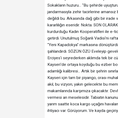
Sokakların huzuru... "Bu şehirde uyuştu
jandarmasıyla zehir tacirlerine amansız b
değildi bu. Arkasında dağ gibi bir irade
kararlılığın eseridir. Nokta. ‎SON OLAR
kurdurduğu Kadın Kooperatifleri ile e-ti
getirdi. Unutulmuş Soğanlı Vadisi'ni raft
"Yeni Kapadokya" markasına dönüştürdü.
şahlandırdı. ‎SÖZÜN ÖZÜ ‎Eveleyip geve
Erciyes'i seyrederken aklımda tek bir 
Kayseri'de ortaya koyduğu bu ezber boz
adamlığı kalibresi... Artık bir şehrin sın
‎Kayseri için tam bir piyango, orası muha
akıl, bu vizyon; yakın gelecekte bu mem
makamlarında karşımıza çıkacaktır. Devle
vermesi an meselesidir. Tabiatın kanunu g
yarım saatte koca kargo uçağını havaland
ihtiyacı var. ‎Görüyorum. ‎Ve kayda geçiri