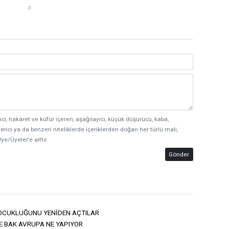
#
ici, hakaret ve küfür içeren, aşağılayıcı, küçük düşürücü, kaba,
erici ya da benzeri niteliklerde içeriklerden doğan her türlü mali,
ye/Üyeler’e aittir.
Gönder
ÇOCUKLUĞUNU YENİDEN AÇTILAR
E BAK AVRUPA NE YAPIYOR