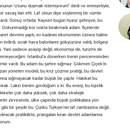
rucunun 'u'sunu duymak istemiyorum" dedi ve emniyetiyle,
ir savaş ilan etti. Laf olsun diye söylenmiş bir cümle
 vardı. Sonuç ortada: Kayseri bugün huzur şehriyse, bu
AK: Dokunmadığı kör nokta bırakmadı adam. İlçelerde
caret devrimi yaptı, ev kadınını ekonominin öznesi haline
an indirdi, sıcak hava balonlarını gökyüzüne saldı, bölgeyi
 Yani sadece asayişi değil; ekonomiyi de, turizmi de
lemeyeceğim: ‎İstanbul'a dönerken trenin penceresinden
cümle vardı: Bu adam bu şehre sığmaz. ‎Gökmen Çiçek'in
an yönetim modeli, bu kriz çözme pratiği, bu devlet
ırlarına sığmayacak kadar büyük bir çaptır. Hakikat bu.
kkak. Lakin benim gördüğüm o ki: Bu enerji, bu lojistik
leketin çok daha yüksek, çok daha stratejik
tin zirvesinde, ülke çapında büyük politikalara yön
ibi bir şeydir bu. ‎Çünkü Türkiye'nin laf cambazına değil;
ıracak pratiklikte, prangaları kıran devlet adamlarına
yorum.