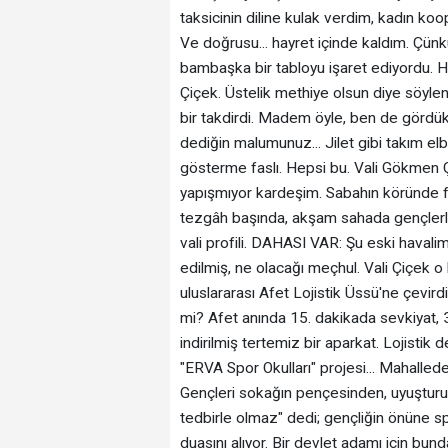
taksicinin diline kulak verdim, kadın ko
‎Ve doğrusu... hayret içinde kaldım. ‎Çün
bambaşka bir tabloyu işaret ediyordu. 
Çiçek. Üstelik methiye olsun diye söylenm
bir takdirdi. Madem öyle, ben de gördü
dediğin malumunuz... Jilet gibi takım 
gösterme faslı. Hepsi bu. Vali Gökmen 
yapışmıyor kardeşim. Sabahın köründe fa
tezgâh başında, akşam sahada gençlerle t
vali profili. ‎DAHASI VAR: Şu eski havalima
edilmiş, ne olacağı meçhul. Vali Çiçek o b
uluslararası Afet Lojistik Üssü'ne çevirdi
mi? Afet anında 15. dakikada sevkiyat, 
indirilmiş tertemiz bir aparkat. Lojisti
"ERVA Spor Okulları" projesi... Mahallede
Gençleri sokağın pençesinden, uyuşturu
tedbirle olmaz" dedi; gençliğin önüne spo
duasını alıyor. Bir devlet adamı için b