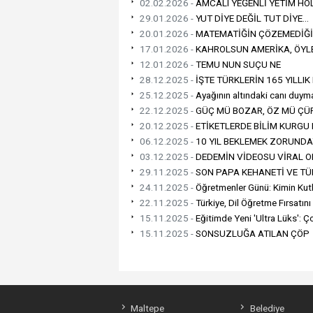
02.02.2026 -
AMCALI YEĞENLİ YETİM HOL
29.01.2026 -
YUT DİYE DEĞİL TUT DİYE...
20.01.2026 -
MATEMATİĞİN ÇÖZEMEDİĞİ 
17.01.2026 -
KAHROLSUN AMERİKA, ÖYLE
12.01.2026 -
TEMU NUN SUÇU NE
28.12.2025 -
İŞTE TÜRKLERİN 165 YILLIK
25.12.2025 -
Ayağının altındaki canı duym
22.12.2025 -
GÜÇ MÜ BOZAR, ÖZ MÜ ÇÜ
20.12.2025 -
ETİKETLERDE BİLİM KURGU 
06.12.2025 -
10 YIL BEKLEMEK ZORUNDA
03.12.2025 -
DEDEMİN VİDEOSU VİRAL O
29.11.2025 -
SON PAPA KEHANETİ VE TÜR
24.11.2025 -
Öğretmenler Günü: Kimin Kut
22.11.2025 -
Türkiye, Dil Öğretme Fırsatı
15.11.2025 -
Eğitimde Yeni 'Ultra Lüks': 
15.11.2025 -
SONSUZLUĞA ATILAN ÇÖP
Maltepe
Belediye