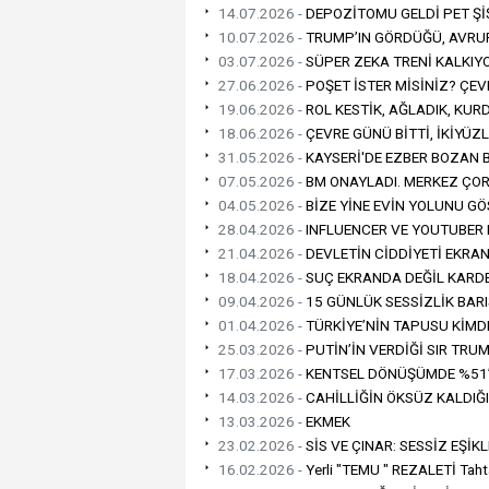
14.07.2026 -
DEPOZİTOMU GELDİ PET ŞİŞ
10.07.2026 -
TRUMP’IN GÖRDÜĞÜ, AVRUP
03.07.2026 -
SÜPER ZEKA TRENİ KALKIYO
27.06.2026 -
POŞET İSTER MİSİNİZ? ÇEV
19.06.2026 -
ROL KESTİK, AĞLADIK, KURD
18.06.2026 -
ÇEVRE GÜNÜ BİTTİ, İKİYÜZ
31.05.2026 -
KAYSERİ'DE EZBER BOZAN Bİ
07.05.2026 -
‎BM ONAYLADI. MERKEZ ÇO
04.05.2026 -
‎BİZE YİNE EVİN YOLUNU G
28.04.2026 -
INFLUENCER VE YOUTUBER 
21.04.2026 -
DEVLETİN CİDDİYETİ EKR
18.04.2026 -
SUÇ EKRANDA DEĞİL KARD
09.04.2026 -
15 GÜNLÜK SESSİZLİK BAR
01.04.2026 -
TÜRKİYE’NİN TAPUSU KİMD
25.03.2026 -
PUTİN’İN VERDİĞİ SIR TRUMP
17.03.2026 -
KENTSEL DÖNÜŞÜMDE %51’İ
14.03.2026 -
CAHİLLİĞİN ÖKSÜZ KALDIĞ
13.03.2026 -
EKMEK
23.02.2026 -
SİS VE ÇINAR: SESSİZ EŞİK
16.02.2026 -
Yerli "TEMU " REZALETİ Taht