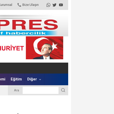
Kurumsal
Bize Ulaşın
omi
Eğitim
Diğer
Ara