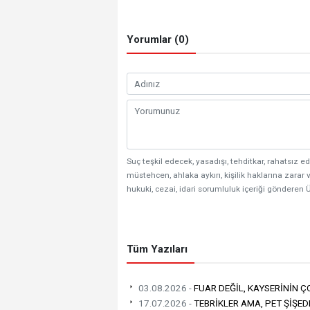
Yorumlar (0)
Suç teşkil edecek, yasadışı, tehditkar, rahatsız ed
müstehcen, ahlaka aykırı, kişilik haklarına zarar v
hukuki, cezai, idari sorumluluk içeriği gönderen Ü
Tüm Yazıları
03.08.2026 -
FUAR DEĞİL, KAYSERİNİN 
17.07.2026 -
TEBRİKLER AMA, PET ŞİŞED