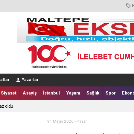
aflar
Yazarlar
Siyaset
Asayiş
İstanbul
Yaşam
Sağlık
Spor
Ekon
az oldu
31 Mayıs 2026 - Pazar