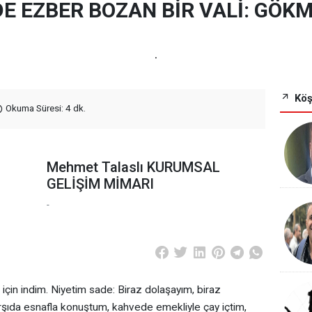
E EZBER BOZAN BİR VALİ: ‎GÖKM
.
Köş
Okuma Süresi: 4 dk.
Mehmet Talaslı KURUMSAL
GELİŞİM MİMARI
-
t için indim. Niyetim sade: Biraz dolaşayım, biraz
arşıda esnafla konuştum, kahvede emekliyle çay içtim,