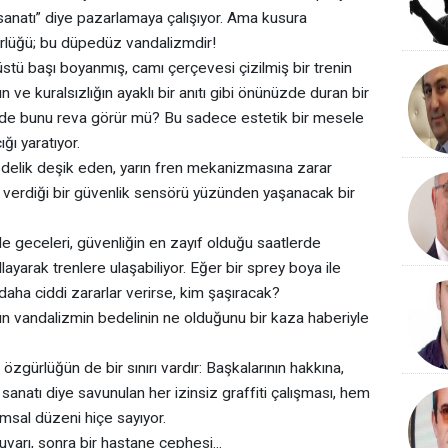
 sanatı” diye pazarlamaya çalışıyor. Ama kusura
ürlüğü; bu düpedüz vandalizmdir!
stü başı boyanmış, camı çerçevesi çizilmiş bir trenin
ğın ve kuralsızlığın ayaklı bir anıtı gibi önünüzde duran bir
 de bunu reva görür mü? Bu sadece estetik bir mesele
ğı yaratıyor.
 delik deşik eden, yarın fren mekanizmasına zarar
 verdiği bir güvenlik sensörü yüzünden yaşanacak bir
likle geceleri, güvenliğin en zayıf olduğu saatlerde
allayarak trenlere ulaşabiliyor. Eğer bir sprey boya ile
ri daha ciddi zararlar verirse, kim şaşıracak?
ün vandalizmin bedelinin ne olduğunu bir kaza haberiyle
zgürlüğün de bir sınırı vardır: Başkalarının hakkına,
anatı diye savunulan her izinsiz graffiti çalışması, hem
msal düzeni hiçe sayıyor.
uvarı, sonra bir hastane cephesi...