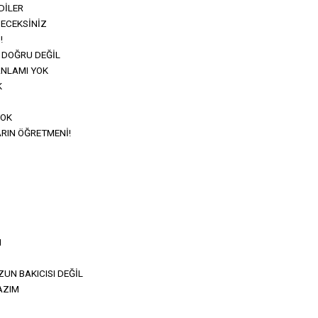
DİLER
ZECEKSİNİZ
!
DOĞRU DEĞİL
ANLAMI YOK
K
YOK
RIN ÖĞRETMENİ!
M
N BAKICISI DEĞİL
AZIM