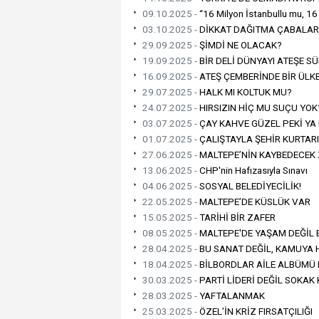
09.10.2025 -
“16 Milyon İstanbullu mu, 16
03.10.2025 -
DİKKAT DAĞITMA ÇABALARI
29.09.2025 -
ŞİMDİ NE OLACAK?
19.09.2025 -
BİR DELİ DÜNYAYI ATEŞE S
16.09.2025 -
ATEŞ ÇEMBERİNDE BİR ÜLK
29.07.2025 -
HALK MI KOLTUK MU?
24.07.2025 -
HIRSIZIN HİÇ MU SUÇU YOK
03.07.2025 -
ÇAY KAHVE GÜZEL PEKİ YA
01.07.2025 -
ÇALIŞTAYLA ŞEHİR KURTAR
27.06.2025 -
MALTEPE’NİN KAYBEDECEK
13.06.2025 -
CHP'nin Hafızasıyla Sınavı
04.06.2025 -
SOSYAL BELEDİYECİLİK!
22.05.2025 -
MALTEPE’DE KÜSLÜK VAR
15.05.2025 -
TARİHİ BİR ZAFER
08.05.2025 -
MALTEPE'DE YAŞAM DEĞİL 
28.04.2025 -
BU SANAT DEĞİL, KAMUYA
18.04.2025 -
BİLBORDLAR AİLE ALBÜMÜ 
30.03.2025 -
PARTİ LİDERİ DEĞİL SOKAK
28.03.2025 -
YAFTALANMAK
25.03.2025 -
ÖZEL’İN KRİZ FIRSATÇILIĞI