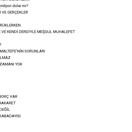
 milyon dolar mı?
 VE GERÇEKLER
ÜRÜKLERKEN
E VE KENDİ DERDİYLE MEŞGUL MUHALEFET
?
 MALTEPE’NİN SORUNLARI
ILMAZ
 ZAMANI YOK
BORÇ VAR
 HAKARET
DEĞİL
 KABADAYISI