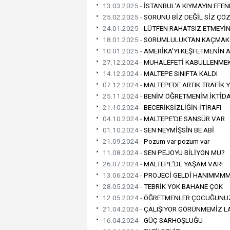
13.03.2025 -
İSTANBUL’A KIYMAYIN EFEN
25.02.2025 -
SORUNU BİZ DEĞİL SİZ ÇÖ
24.01.2025 -
LÜTFEN RAHATSIZ ETMEYİN
18.01.2025 -
SORUMLULUKTAN KAÇMAK 
10.01.2025 -
AMERİKA’YI KEŞFETMENİN 
27.12.2024 -
MUHALEFETİ KABULLENME
14.12.2024 -
MALTEPE SINIFTA KALDI
07.12.2024 -
MALTEPEDE ARTIK TRAFİK 
25.11.2024 -
BENİM ÖĞRETMENİM İKTİDA
21.10.2024 -
BECERİKSİZLİĞİN İTİRAFI
04.10.2024 -
MALTEPE'DE SANSÜR VAR
01.10.2024 -
SEN NEYMİŞSİN BE ABİ
21.09.2024 -
Pozum var pozum var
11.08.2024 -
SEN PEJOYU BİLİYON MU?
26.07.2024 -
MALTEPE’DE YAŞAM VAR!
13.06.2024 -
PROJECİ GELDİ HANIMMM
28.05.2024 -
TEBRİK YOK BAHANE ÇOK
12.05.2024 -
ÖĞRETMENLER ÇOCUĞUNUZU
21.04.2024 -
ÇALIŞIYOR GÖRÜNMEMİZ L
16.04.2024 -
GÜÇ SARHOŞLUĞU