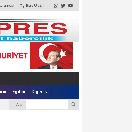
Kurumsal
Bize Ulaşın
omi
Eğitim
Diğer
Ara