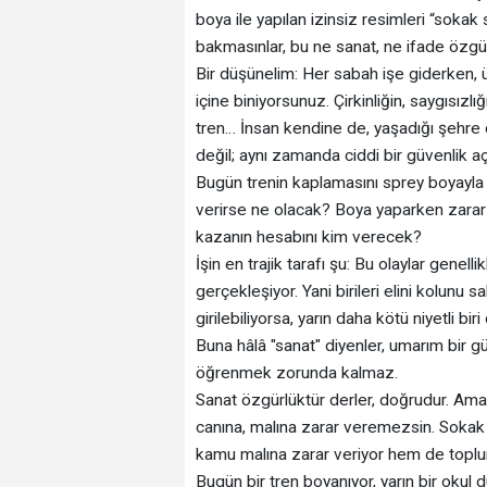
boya ile yapılan izinsiz resimleri “sokak
bakmasınlar, bu ne sanat, ne ifade özg
Bir düşünelim: Her sabah işe giderken, ü
içine biniyorsunuz. Çirkinliğin, saygısızlı
tren… İnsan kendine de, yaşadığı şehre
değil; aynı zamanda ciddi bir güvenlik açı
Bugün trenin kaplamasını sprey boyayla
verirse ne olacak? Boya yaparken zarar
kazanın hesabını kim verecek?
İşin en trajik tarafı şu: Bu olaylar genel
gerçekleşiyor. Yani birileri elini kolunu s
girilebiliyorsa, yarın daha kötü niyetli bi
Buna hâlâ "sanat" diyenler, umarım bir g
öğrenmek zorunda kalmaz.
Sanat özgürlüktür derler, doğrudur. Ama ö
canına, malına zarar veremezsin. Sokak s
kamu malına zarar veriyor hem de toplu
Bugün bir tren boyanıyor, yarın bir okul d