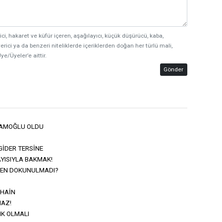
ici, hakaret ve küfür içeren, aşağılayıcı, küçük düşürücü, kaba,
erici ya da benzeri niteliklerde içeriklerden doğan her türlü mali,
ye/Üyeler’e aittir.
Gönder
MAMOĞLU OLDU
GİDER TERSİNE
YISIYLA BAKMAK!
DEN DOKUNULMADI?
 HAİN
AZ!
IK OLMALI