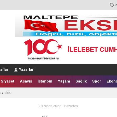
aflar
Yazarlar
Siyaset
Asayiş
İstanbul
Yaşam
Sağlık
Spor
Ekon
az oldu
28 Nisan 2025 - Pazartesi