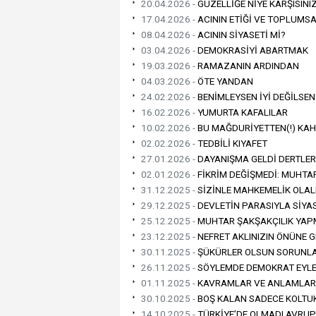
20.04.2026 -
GÜZELLİĞE NİYE KARŞISINI
17.04.2026 -
ACININ ETİĞİ VE TOPLUM
08.04.2026 -
ACININ SİYASETİ Mİ?
03.04.2026 -
DEMOKRASİYİ ABARTMAK
19.03.2026 -
RAMAZANIN ARDINDAN
04.03.2026 -
ÖTE YANDAN
24.02.2026 -
BENİMLEYSEN İYİ DEĞİLSE
16.02.2026 -
YUMURTA KAFALILAR
10.02.2026 -
BU MAĞDURİYETTEN(!) KA
02.02.2026 -
TEDBİLİ KIYAFET
27.01.2026 -
DAYANIŞMA GELDİ DERTLER 
02.01.2026 -
FİKRİM DEĞİŞMEDİ: MUHTAR
31.12.2025 -
SİZİNLE MAHKEMELİK OLAL
29.12.2025 -
DEVLETİN PARASIYLA SİYA
25.12.2025 -
MUHTAR ŞAKŞAKÇILIK YA
23.12.2025 -
NEFRET AKLINIZIN ÖNÜNE 
30.11.2025 -
ŞÜKÜRLER OLSUN SORUNLAR
26.11.2025 -
SÖYLEMDE DEMOKRAT EYL
01.11.2025 -
KAVRAMLAR VE ANLAMLAR
30.10.2025 -
BOŞ KALAN SADECE KOLTUK
14.10.2025 -
TÜRKİYE’DE OLMADI AVRUP