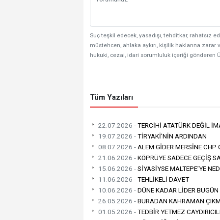
Suç teşkil edecek, yasadışı, tehditkar, rahatsız ed
müstehcen, ahlaka aykırı, kişilik haklarına zarar v
hukuki, cezai, idari sorumluluk içeriği gönderen Ü
Tüm Yazıları
22.07.2026 -
TERCİHİ ATATÜRK DEĞİL İ
19.07.2026 -
TİRYAKİ’NİN ARDINDAN
08.07.2026 -
ALEM GİDER MERSİNE CHP 
21.06.2026 -
KÖPRÜYE SADECE GEÇİŞ SA
15.06.2026 -
SİYASİYSE MALTEPE’YE NE
11.06.2026 -
TEHLİKELİ DAVET
10.06.2026 -
DÜNE KADAR LİDER BUGÜN
26.05.2026 -
‎BURADAN KAHRAMAN ÇIKM
01.05.2026 -
TEDBİR YETMEZ CAYDIRICIL