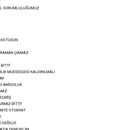
Z
SAL SORUMLULUĞUMUZ
N KÖTÜSÜN
HRAMAN ÇIKMAZ
BİTTİ
LIK MÜESESSESİ KALDIRILMALI
IM
Sİ AMİGOLUK
PMAZ
GEÇMİŞ
IMIZ BİTTİ!
EMTE OTOKRAT
I
 DEĞİLDİ
A’DA DENEYELİM